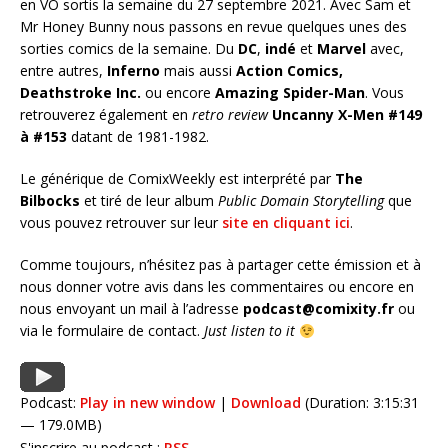
en VO sortis la semaine du 27 septembre 2021. Avec Sam et
Mr Honey Bunny nous passons en revue quelques unes des
sorties comics de la semaine. Du
DC
,
indé
et
Marvel
avec,
entre autres,
Inferno
mais aussi
Action Comics,
Deathstroke Inc.
ou encore
Amazing Spider-Man
. Vous
retrouverez également en
retro review
Uncanny X-Men #149
à #153
datant de 1981-1982.
Le générique de ComixWeekly est interprété par
The
Bilbocks
et tiré de leur album
Public Domain Storytelling
que
vous pouvez retrouver sur leur
site en cliquant ici
.
Comme toujours, n’hésitez pas à partager cette émission et à
nous donner votre avis dans les commentaires ou encore en
nous envoyant un mail à l’adresse
podcast@comixity.fr
ou
via le formulaire de contact.
Just listen to it
Podcast:
Play in new window
|
Download
(Duration: 3:15:31
— 179.0MB)
S'inscrire au podcast :
RSS