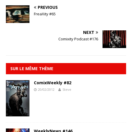
PREVIOUS
FreaXity #65
NEXT
Comixity Podcast #176
SUR LE MÊME THÈME
ComixWeekly #82
20/02/2012
Steve
WeeklyNews #146