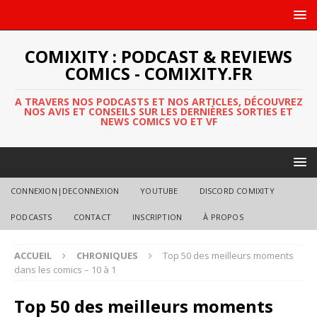
COMIXITY : PODCAST & REVIEWS
COMICS - COMIXITY.FR
A TRAVERS NOS PODCASTS ET NOS ARTICLES, DÉCOUVREZ
NOS AVIS ET CONSEILS SUR LES DERNIÈRES SORTIES ET
NEWS COMICS VO ET VF
CONNEXION|DECONNEXION
YOUTUBE
DISCORD COMIXITY
PODCASTS
CONTACT
INSCRIPTION
À PROPOS
ACCUEIL
CHRONIQUES
Top 50 des meilleurs moments
dans les comics – 10 à 1
Top 50 des meilleurs moments