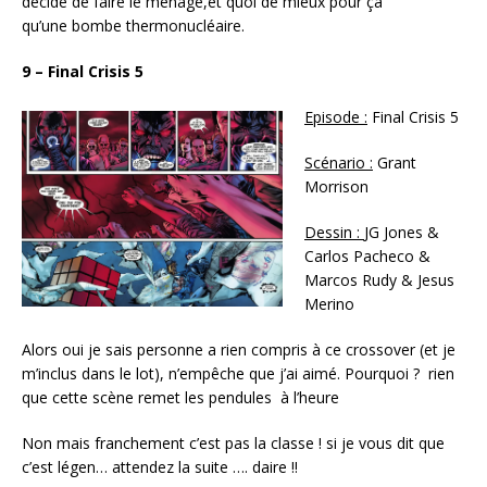
décide de faire le ménage,et quoi de mieux pour ça
qu’une bombe thermonucléaire.
9 – Final Crisis 5
Episode :
Final Crisis 5
Scénario :
Grant
Morrison
Dessin :
JG Jones &
Carlos Pacheco &
Marcos Rudy & Jesus
Merino
Alors oui je sais personne a rien compris à ce crossover (et je
m’inclus dans le lot), n’empêche que j’ai aimé. Pourquoi ? rien
que cette scène remet les pendules à l’heure
Non mais franchement c’est pas la classe ! si je vous dit que
c’est légen… attendez la suite …. daire !!