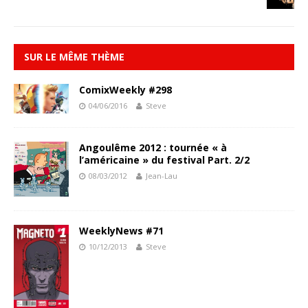
SUR LE MÊME THÈME
ComixWeekly #298
04/06/2016
Steve
Angoulême 2012 : tournée « à
l’américaine » du festival Part. 2/2
08/03/2012
Jean-Lau
WeeklyNews #71
10/12/2013
Steve