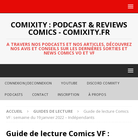
COMIXITY : PODCAST & REVIEWS
COMICS - COMIXITY.FR
A TRAVERS NOS PODCASTS ET NOS ARTICLES, DÉCOUVREZ
NOS AVIS ET CONSEILS SUR LES DERNIÈRES SORTIES ET
NEWS COMICS VO ET VF
CONNEXION|DECONNEXION
YOUTUBE
DISCORD COMIXITY
PODCASTS
CONTACT
INSCRIPTION
À PROPOS
ACCUEIL
GUIDES DE LECTURE
Guide de lecture Comics
VF : semaine du 19 janvier 2022 – Indépendants
Guide de lecture Comics VF :