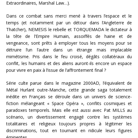
Extraordinaires, Marshal Law…).
Dans ce combat sans merci mené à travers l’espace et le
temps (et notamment par un détour dans l’Angleterre de
Thatcher), NEMESIS le rebelle et TORQUEMADA le dictateur à
la tête de l’Empire Humain, assoiffés de haine et de
vengeance, sont prêts à employer tous les moyens pour se
détruire l’un l’autre dans un étrange mais implacable
mimétisme. Pris dans le feu croisé, dégâts collatéraux du
conflit, les humains et des aliens auront-ils encore un espace
pour vivre en paix à l’issue de l’affrontement final ?
Série culte parue dans le magazine 2000AD, l’équivalent de
Métal Hurlant outre-Manche, cette grande saga totalement
inédite en Français se déroule dans un univers de science-
fiction mélangeant « Space Opéra », conflits cosmiques et
paradoxes temporels. Mais elle est aussi avec Pat MILLS au
scénario, un divertissement engagé contre les systèmes
totalitaires et religieux toujours propres à légitimer les
discriminations, tout en tournant en ridicule leurs figures
éminentes .