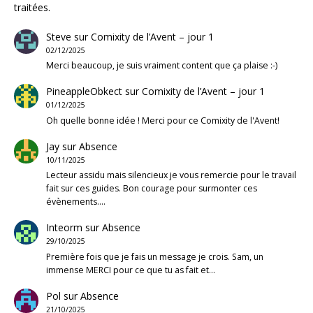
traitées
.
Steve
sur
Comixity de l’Avent – jour 1
02/12/2025
Merci beaucoup, je suis vraiment content que ça plaise :-)
PineappleObkect
sur
Comixity de l’Avent – jour 1
01/12/2025
Oh quelle bonne idée ! Merci pour ce Comixity de l'Avent!
Jay
sur
Absence
10/11/2025
Lecteur assidu mais silencieux je vous remercie pour le travail
fait sur ces guides. Bon courage pour surmonter ces
évènements.…
Inteorm
sur
Absence
29/10/2025
Première fois que je fais un message je crois. Sam, un
immense MERCI pour ce que tu as fait et…
Pol
sur
Absence
21/10/2025