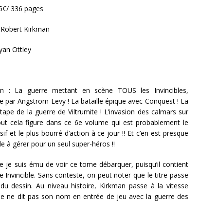
,95€/ 336 pages
: Robert Kirkman
Ryan Ottley
:
tion : La guerre mettant en scène TOUS les Invincibles,
e par Angstrom Levy ! La bataille épique avec Conquest ! La
tape de la guerre de Viltrumite ! L’invasion des calmars sur
out cela figure dans ce 6e volume qui est probablement le
sif et le plus bourré d’action à ce jour !! Et c’en est presque
cile à gérer pour un seul super-héros !!
e je suis ému de voir ce tome débarquer, puisqu’il contient
 Invincible. Sans conteste, on peut noter que le titre passe
du dessin. Au niveau histoire, Kirkman passe à la vitesse
ue ne dit pas son nom en entrée de jeu avec la guerre des