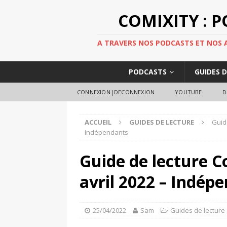
COMIXITY : 
A TRAVERS NOS PODCASTS ET NOS AR
PODCASTS
GUIDES 
CONNEXION|DECONNEXION
YOUTUBE
D
ACCUEIL
GUIDES DE LECTURE
Guid
Indépendants
Guide de lecture C
avril 2022 – Indép
25/04/2022
Sam
Guides de lecture