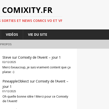
 COMIXITY.FR
 SORTIES ET NEWS COMICS VO ET VF
VIDÉOS
VIE DU SITE
 PROPOS
Steve
sur
Comixity de l’Avent – jour 1
02/12/2025
Merci beaucoup, je suis vraiment content que ça
plaise :-)
PineappleObkect
sur
Comixity de l’Avent –
jour 1
01/12/2025
Oh quelle bonne idée ! Merci pour ce Comixity
de l'Avent!