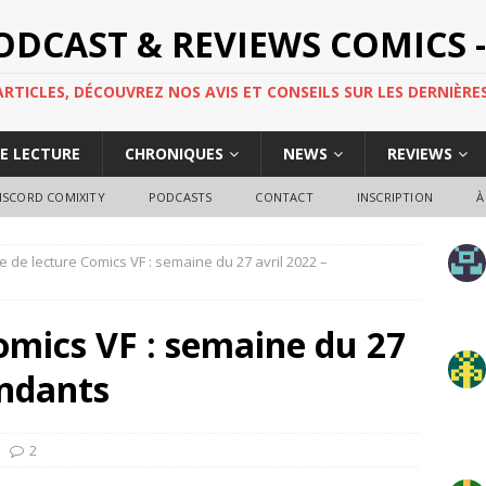
PODCAST & REVIEWS COMICS -
TICLES, DÉCOUVREZ NOS AVIS ET CONSEILS SUR LES DERNIÈRES
DE LECTURE
CHRONIQUES
NEWS
REVIEWS
ISCORD COMIXITY
PODCASTS
CONTACT
INSCRIPTION
À
e de lecture Comics VF : semaine du 27 avril 2022 –
omics VF : semaine du 27
endants
2