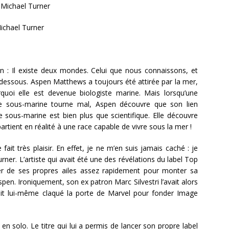
: Michael Turner
Michael Turner
:
ion : Il existe deux mondes. Celui que nous connaissons, et
-dessous. Aspen Matthews a toujours été attirée par la mer,
rquoi elle est devenue biologiste marine. Mais lorsqu’une
e sous-marine tourne mal, Aspen découvre que son lien
e sous-marine est bien plus que scientifique. Elle découvre
partient en réalité à une race capable de vivre sous la mer !
 fait très plaisir. En effet, je ne m’en suis jamais caché : je
rner. L’artiste qui avait été une des révélations du label Top
ler de ses propres ailes assez rapidement pour monter sa
en. Ironiquement, son ex patron Marc Silvestri l’avait alors
ait lui-même claqué la porte de Marvel pour fonder Image
 solo. Le titre qui lui a permis de lancer son propre label