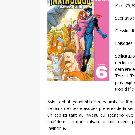
Prix : 29
Scénario 
Dessin : 
Episodes 
Sollicita
déclenché
dernière é
Terre ! T
plus explo
trop diffi
Avis : ohhhh yeahhhhh !!! mes amis…sniff qu
certains de mes épisodes préférés de la série
un cap ici tant au niveau du scénario que 
supérieure en nous faisant un mini event q
Invincible.