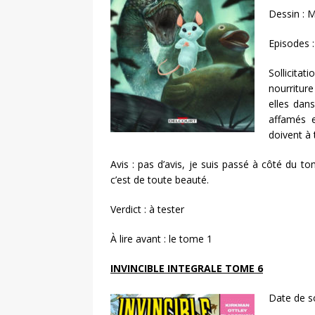
Dessin : 
Episodes 
Sollicita
nourritur
elles dan
affamés e
doivent à 
Avis : pas d’avis, je suis passé à côté du tom
c’est de toute beauté.
Verdict : à tester
À lire avant : le tome 1
INVINCIBLE INTEGRALE TOME 6
Date de so