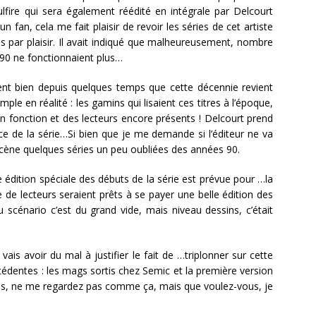
ulfire qui sera également réédité en intégrale par Delcourt
n fan, cela me fait plaisir de revoir les séries de cet artiste
es par plaisir. Il avait indiqué que malheureusement, nombre
 90 ne fonctionnaient plus…
sent bien depuis quelques temps que cette décennie revient
le en réalité : les gamins qui lisaient ces titres à l’époque,
en fonction et des lecteurs encore présents ! Delcourt prend
nce de la série…Si bien que je me demande si l’éditeur ne va
scène quelques séries un peu oubliées des années 90.
édition spéciale des débuts de la série est prévue pour …la
de lecteurs seraient prêts à se payer une belle édition des
 scénario c’est du grand vide, mais niveau dessins, c’était
is avoir du mal à justifier le fait de …triplonner sur cette
récédentes : les mags sortis chez Semic et la première version
je sais, ne me regardez pas comme ça, mais que voulez-vous, je