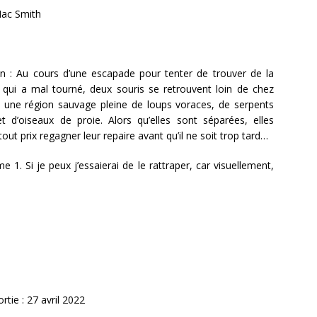
Mac Smith
:
tion : Au cours d’une escapade pour tenter de trouver de la
e qui a mal tourné, deux souris se retrouvent loin de chez
s une région sauvage pleine de loups voraces, de serpents
t d’oiseaux de proie. Alors qu’elles sont séparées, elles
tout prix regagner leur repaire avant qu’il ne soit trop tard…
e 1. Si je peux j’essaierai de le rattraper, car visuellement,
rtie : 27 avril 2022