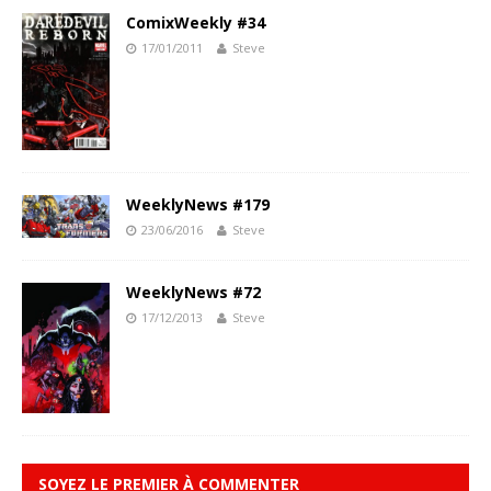
ComixWeekly #34
17/01/2011
Steve
WeeklyNews #179
23/06/2016
Steve
WeeklyNews #72
17/12/2013
Steve
SOYEZ LE PREMIER À COMMENTER