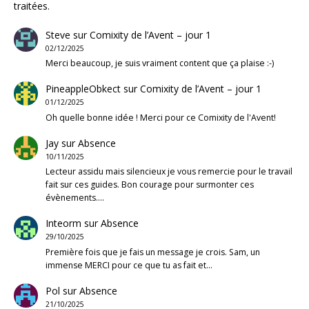
traitées
.
Steve
sur
Comixity de l’Avent – jour 1
02/12/2025
Merci beaucoup, je suis vraiment content que ça plaise :-)
PineappleObkect
sur
Comixity de l’Avent – jour 1
01/12/2025
Oh quelle bonne idée ! Merci pour ce Comixity de l'Avent!
Jay
sur
Absence
10/11/2025
Lecteur assidu mais silencieux je vous remercie pour le travail
fait sur ces guides. Bon courage pour surmonter ces
évènements.…
Inteorm
sur
Absence
29/10/2025
Première fois que je fais un message je crois. Sam, un
immense MERCI pour ce que tu as fait et…
Pol
sur
Absence
21/10/2025