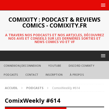
COMIXITY : PODCAST & REVIEWS
COMICS - COMIXITY.FR
A TRAVERS NOS PODCASTS ET NOS ARTICLES, DÉCOUVREZ
NOS AVIS ET CONSEILS SUR LES DERNIÈRES SORTIES ET
NEWS COMICS VO ET VF
CONNEXION|DECONNEXION
YOUTUBE
DISCORD COMIXITY
PODCASTS
CONTACT
INSCRIPTION
À PROPOS
ACCUEIL
PODCASTS
ComixWeekly #614
ComixWeekly #614