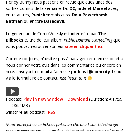
Honey Bunny nous passons en revue quelques unes des
sorties comics de la semaine. Du
DC
,
indé
et
Marvel
avec,
entre autres,
Punisher
mais aussi
Do a Powerbomb
,
Batman
ou encore
Daredevil
.
Le générique de ComixWeekly est interprété par
The
Bilbocks
et tiré de leur album
Public Domain Storytelling
que
vous pouvez retrouver sur leur
site en cliquant ici
.
Comme toujours, n’hésitez pas à partager cette émission et à
nous donner votre avis dans les commentaires ou encore en
nous envoyant un mail à l’adresse
podcast@comixity.fr
ou
via le formulaire de contact.
Just listen to it
Podcast:
Play in new window
|
Download
(Duration: 4:17:59
— 236.2MB)
S'inscrire au podcast :
RSS
(Pour enregistrer le fichier, faites un clic droit sur Télécharger
puis Enregistrer sous… Une fois téléchargé, vous n’avez plus qu’à