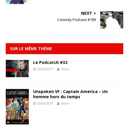
NEXT
Comixity Podcast #189
SUR LE MÊME THÈME
Le Podcatch #32
26/05/2017
Steve
Unspoken VF : Captain America – Un
homme hors du temps
26/06/2012
Nonö