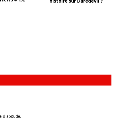
histoire sur Daredevil ?
 d abitude.