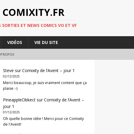
 COMIXITY.FR
 SORTIES ET NEWS COMICS VO ET VF
VIDÉOS
VIE DU SITE
 PROPOS
Steve
sur
Comixity de l’Avent – jour 1
02/12/2025
Merci beaucoup, je suis vraiment content que ça
plaise :-)
PineappleObkect
sur
Comixity de l’Avent –
jour 1
01/12/2025
Oh quelle bonne idée ! Merci pour ce Comixity
de l'Avent!