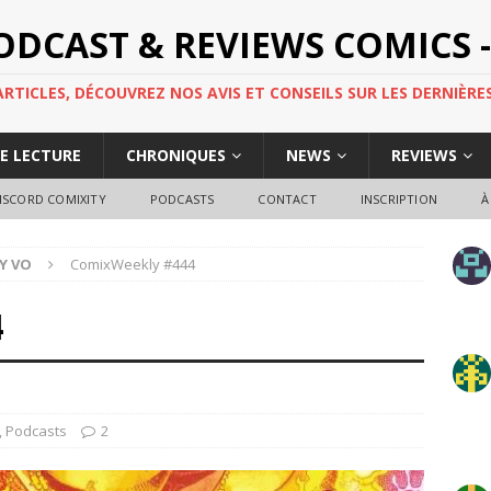
PODCAST & REVIEWS COMICS -
TICLES, DÉCOUVREZ NOS AVIS ET CONSEILS SUR LES DERNIÈRES
DE LECTURE
CHRONIQUES
NEWS
REVIEWS
ISCORD COMIXITY
PODCASTS
CONTACT
INSCRIPTION
À
Y VO
ComixWeekly #444
4
,
Podcasts
2