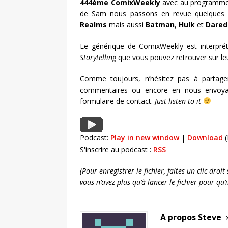
444ème ComixWeekly
avec au programme 
de Sam nous passons en revue quelques 
Realms
mais aussi
Batman
,
Hulk
et
Dared
Le générique de ComixWeekly est interpré
Storytelling
que vous pouvez retrouver sur le
Comme toujours, n’hésitez pas à partage
commentaires ou encore en nous envoya
formulaire de contact.
Just listen to it
Podcast:
Play in new window
|
Download
(
S'inscrire au podcast :
RSS
(Pour enregistrer le fichier, faites un clic dro
vous n’avez plus qu’à lancer le fichier pour qu
A propos Steve