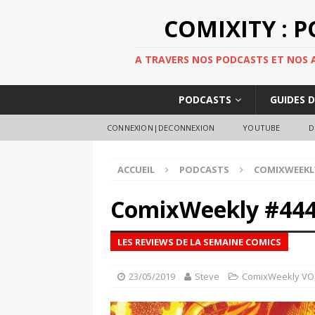
COMIXITY : 
A TRAVERS NOS PODCASTS ET NOS AR
PODCASTS
GUIDES 
CONNEXION|DECONNEXION
YOUTUBE
D
ACCUEIL
PODCASTS
COMIXWEEKL
ComixWeekly #44
LES REVIEWS DE LA SEMAINE COMICS
23/05/2019
Steve
ComixWeekly VO