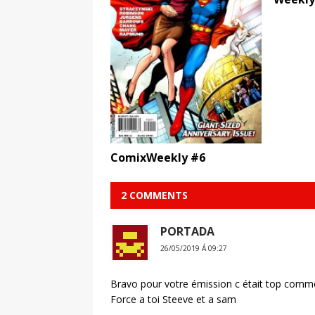
ComixWeekly #6
2 COMMENTS
PORTADA
26/05/2019 Á 09:27
Bravo pour votre émission c était top comme
Force a toi Steeve et a sam