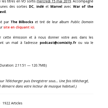
les titres en VO sortis
mercredi 15 mai 2019
. Accompagné
unes des sorties
DC
,
indé
et
Marvel
avec
War of the
evil
.
té par
The Bilbocks
et tiré de leur album
Public Domain
ur
site en cliquant ici
.
r cette émission et à nous donner votre avis dans les
nt un mail à l’adresse
podcast@comixity.fr
ou via le
Duration: 2:11:51 — 120.7MB)
it sur Télécharger puis Enregistrer sous… Une fois téléchargé,
’il démarre dans votre lecteur de musique habituel.)
1922 Articles