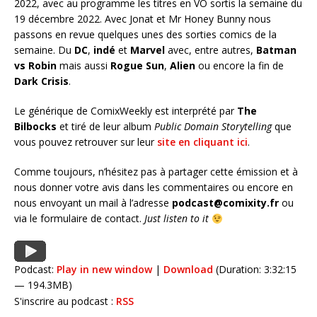
2022, avec au programme les titres en VO sortis la semaine du
19 décembre 2022. Avec Jonat et Mr Honey Bunny nous
passons en revue quelques unes des sorties comics de la
semaine. Du
DC
,
indé
et
Marvel
avec, entre autres,
Batman
vs Robin
mais aussi
Rogue Sun
,
Alien
ou encore la fin de
Dark Crisis
.
Le générique de ComixWeekly est interprété par
The
Bilbocks
et tiré de leur album
Public Domain Storytelling
que
vous pouvez retrouver sur leur
site en cliquant ici
.
Comme toujours, n’hésitez pas à partager cette émission et à
nous donner votre avis dans les commentaires ou encore en
nous envoyant un mail à l’adresse
podcast@comixity.fr
ou
via le formulaire de contact.
Just listen to it
Podcast:
Play in new window
|
Download
(Duration: 3:32:15
— 194.3MB)
S'inscrire au podcast :
RSS