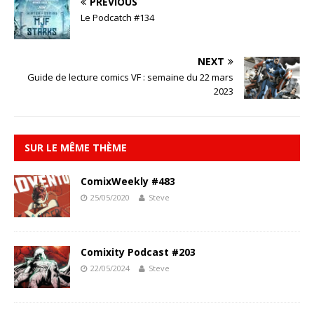
PREVIOUS
Le Podcatch #134
NEXT
Guide de lecture comics VF : semaine du 22 mars
2023
SUR LE MÊME THÈME
ComixWeekly #483
25/05/2020
Steve
Comixity Podcast #203
22/05/2024
Steve