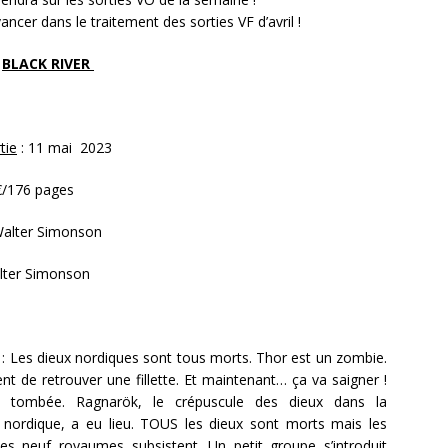
cer dans le traitement des sorties VF d’avril !
BLACK RIVER
tie
: 11 mai 2023
€/176 pages
Walter Simonson
lter Simonson
: Les dieux nordiques sont tous morts. Thor est un zombie.
ment de retrouver une fillette. Et maintenant… ça va saigner !
t tombée. Ragnarök, le crépuscule des dieux dans la
 nordique, a eu lieu. TOUS les dieux sont morts mais les
des neuf royaumes subsistent. Un petit groupe s’introduit