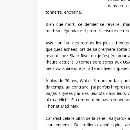
dans un tem
tonnerre, enchaîné.
Bien que mort, ce dernier se réveille, mas
marteau légendaire. Il promet ensuite de retro
Avis
: ou l’un des retours les plus attendus
quelques années lors de sa première sortie
revient chez Black River qui je l’espère pour
l’heure actuelle 3 tomes sont sortis aux USA
peux vous dire que je l’attends avec impatie
À plus de 70 ans, Walter Simonson fait parti
du temps, au contraire, j’ai parfois l’impres
pages signées par des jeunots dans leurs vi
ultra addictif. Et comment ne pas tomber s
Thor et Mad Max.
Car c’est cela le pitch de la série : Ragnarok a
leurs ennemis. Des milliers d’années plus tar