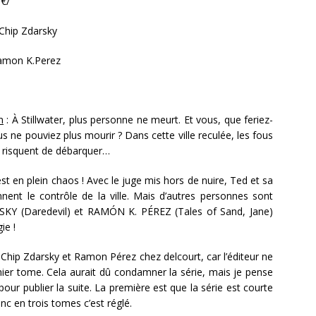
5€/
 Chip Zdarsky
amon K.Perez
n
: À Stillwater, plus personne ne meurt. Et vous, que feriez-
us ne pouviez plus mourir ? Dans cette ville reculée, les fous
 risquent de débarquer…
est en plein chaos ! Avec le juge mis hors de nuire, Ted et sa
nnent le contrôle de la ville. Mais d’autres personnes sont
RSKY (Daredevil) et RAMÓN K. PÉREZ (Tales of Sand, Jane)
ie !
 Chip Zdarsky et Ramon Pérez chez delcourt, car l’éditeur ne
mier tome. Cela aurait dû condamner la série, mais je pense
ur publier la suite. La première est que la série est courte
onc en trois tomes c’est réglé.