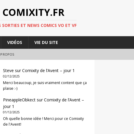
 COMIXITY.FR
 SORTIES ET NEWS COMICS VO ET VF
VIDÉOS
VIE DU SITE
 PROPOS
Steve
sur
Comixity de l’Avent – jour 1
02/12/2025
Merci beaucoup, je suis vraiment content que ça
plaise :-)
PineappleObkect
sur
Comixity de l’Avent –
jour 1
01/12/2025
Oh quelle bonne idée ! Merci pour ce Comixity
de l'Avent!