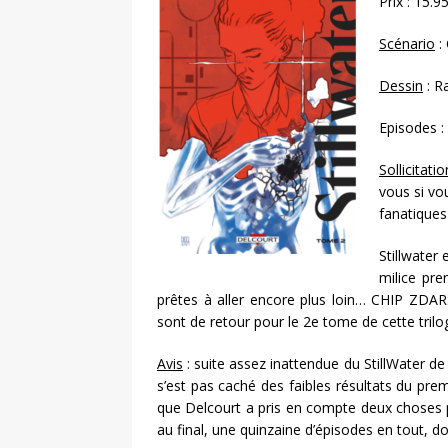
Prix : 15.9
Scénario
:
Dessin
: R
Episodes :
Sollicitatio
vous si vo
fanatiques
Stillwater 
milice pre
prêtes à aller encore plus loin… CHIP ZDA
sont de retour pour le 2e tome de cette trilog
Avis
: suite assez inattendue du StillWater de
s’est pas caché des faibles résultats du pre
que Delcourt a pris en compte deux choses po
au final, une quinzaine d’épisodes en tout, d