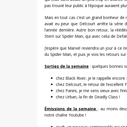
pas trouvé leur public à l’époque auraient pl
Mais en tout cas c’est un grand bonheur de r
avait eu peur que Delcourt arrête la série d
l’année dernière. Autre bon retour, la réédi
Stern sur Spider-Man, qui avec celui de Defa
J’espère que Marvel reviendra un jour à ce n
du Spider-Man, et puis je vois les retours su
Sorties de la semaine
: quelques bonnes so
chez Black River, je le rappelle encore
chez Delcourt, le retour de l’excellent 
chez Panini, je me sens vieux avec l’in
chez Urban, la fin de Deadly Class !
Émissions de la semaine
: au moins deu
notre chaîne Youtube !
jeudi, un nouveau comixweekly qui revi