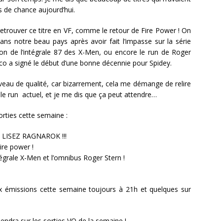
us de chance aujourd’hui.
etrouver ce titre en VF, comme le retour de Fire Power ! On
ans notre beau pays après avoir fait l’impasse sur la série
tion de l’intégrale 87 des X-Men, ou encore le run de Roger
lco a signé le début d’une bonne décennie pour Spidey.
iveau de qualité, car bizarrement, cela me démange de relire
r le run actuel, et je me dis que ça peut attendre…
rties cette semaine :
 : LISEZ RAGNAROK !!!
Fire power !
tégrale X-Men et l’omnibus Roger Stern !
x émissions cette semaine toujours à 21h et quelques sur
endra sur les sorties VO de la semaine !