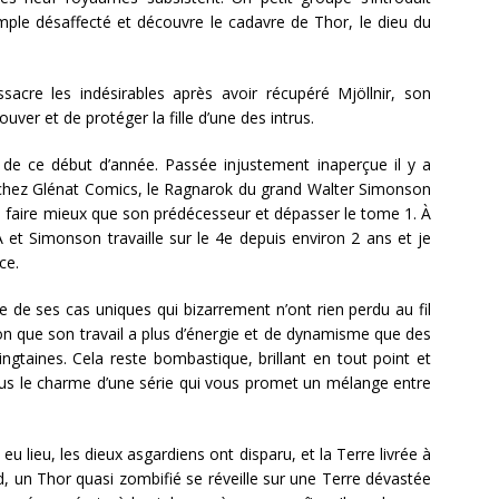
ple désaffecté et découvre le cadavre de Thor, le dieu du
sacre les indésirables après avoir récupéré Mjöllnir, son
uver et de protéger la fille d’une des intrus.
 de ce début d’année. Passée injustement inaperçue il y a
 chez Glénat Comics, le Ragnarok du grand Walter Simonson
ra faire mieux que son prédécesseur et dépasser le tome 1. À
 et Simonson travaille sur le 4e depuis environ 2 ans et je
nce.
e de ses cas uniques qui bizarrement n’ont rien perdu au fil
sion que son travail a plus d’énergie et de dynamisme que des
ngtaines. Cela reste bombastique, brillant en tout point et
ous le charme d’une série qui vous promet un mélange entre
 eu lieu, les dieux asgardiens ont disparu, et la Terre livrée à
d, un Thor quasi zombifié se réveille sur une Terre dévastée