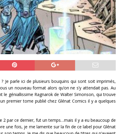
 Je parle ici de plusieurs bouquins qui sont soit imprimés,
 sous un nouveau format alors qu’on ne s’y attendait pas. Au
t le géniallissime Ragnarok de Walter Simonson, qui trouve
 un premier tome publié chez Glénat Comics il y a quelques
me 2 par ce dernier, fut un temps…mais il y a eu beaucoup de
 une fois, je me lamente sur la fin de ce label pour Glénat
ur son temps. Je me dis que beaucoup de titres qui n’avaient