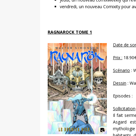
vendredi, un nouveau Comixity pour avan
RAGNAROCK TOME 1
Date de sor
Prix :
18.90
Scénario
: 
Dessin
: Wa
Episodes :
Sollicitation
Il fait ser
Asgard es
mythologie
habitants 