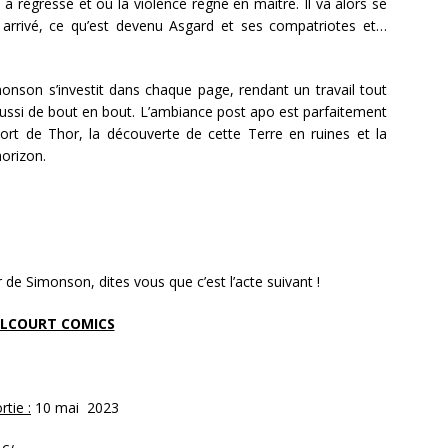
a régressé et où la violence règne en maître. Il va alors se
 arrivé, ce qu’est devenu Asgard et ses compatriotes et…
imonson s’investit dans chaque page, rendant un travail tout
ussi de bout en bout. L’ambiance post apo est parfaitement
sort de Thor, la découverte de cette Terre en ruines et la
horizon.
or de Simonson, dites vous que c’est l’acte suivant !
LCOURT COMICS
tie :
10 mai 2023