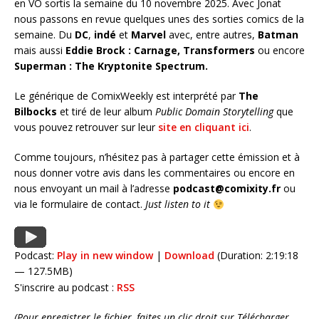
en VO sortis la semaine du 10 novembre 2025. Avec Jonat
nous passons en revue quelques unes des sorties comics de la
semaine. Du
DC
,
indé
et
Marvel
avec, entre autres,
Batman
mais aussi
Eddie Brock : Carnage, Transformers
ou encore
Superman : The Kryptonite Spectrum
.
Le générique de ComixWeekly est interprété par
The
Bilbocks
et tiré de leur album
Public Domain Storytelling
que
vous pouvez retrouver sur leur
site en cliquant ici
.
Comme toujours, n’hésitez pas à partager cette émission et à
nous donner votre avis dans les commentaires ou encore en
nous envoyant un mail à l’adresse
podcast@comixity.fr
ou
via le formulaire de contact.
Just listen to it
Podcast:
Play in new window
|
Download
(Duration: 2:19:18
— 127.5MB)
S'inscrire au podcast :
RSS
(Pour enregistrer le fichier, faites un clic droit sur Télécharger