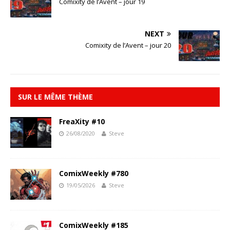
Comixity de l’Avent – jour 19
NEXT
Comixity de l’Avent – jour 20
SUR LE MÊME THÈME
FreaXity #10
26/08/2020
Steve
ComixWeekly #780
19/05/2026
Steve
ComixWeekly #185