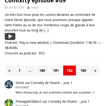
Comixity episode #09
28/05/2009
Steve
Un très bon mois pour les sorties librairies au sommaire de
notre 9ème épisode, que nous pourrions presque appeler
l’anti-Panini au vu de nos nombreux coups de gueule à leur
encontre tout au long de
[…]
Podcast:
Play in new window
|
Download
(Duration: 1:46:39 —
48.8MB)
S'inscrire au podcast :
RSS
«
1
…
180
181
182
183
»
Steve
sur
Comixity de l’Avent – jour 1
02/12/2025
Merci beaucoup, je suis vraiment content que ça plaise :-)
PineappleObkect
sur
Comixity de l’Avent – jour 1
01/12/2025