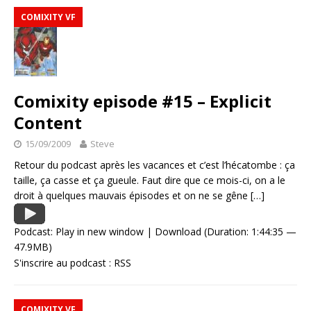
COMIXITY VF
Comixity episode #15 – Explicit
Content
15/09/2009
Steve
Retour du podcast après les vacances et c’est l’hécatombe : ça
taille, ça casse et ça gueule. Faut dire que ce mois-ci, on a le
droit à quelques mauvais épisodes et on ne se gêne
[…]
Podcast:
Play in new window
|
Download
(Duration: 1:44:35 —
47.9MB)
S'inscrire au podcast :
RSS
COMIXITY VF