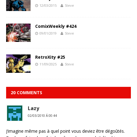
12/03/2015
Steve
ComixWeekly #424
09/01/2019
Steve
RetroXity #25
11/09/2025
Steve
20 COMMENTS
Lazy
02/03/2010 Á 00:44
J’imagine même pas à quel point vous deviez être dégoûtés.