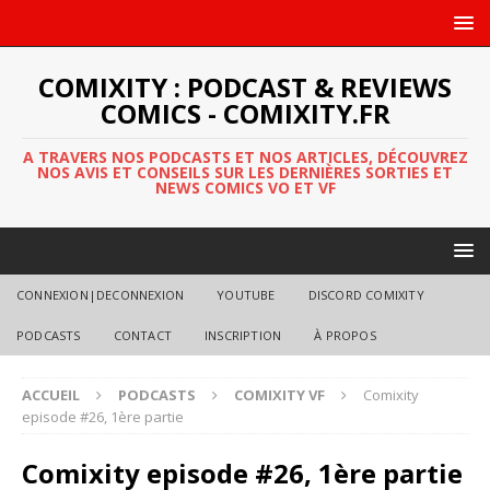
COMIXITY : PODCAST & REVIEWS
COMICS - COMIXITY.FR
A TRAVERS NOS PODCASTS ET NOS ARTICLES, DÉCOUVREZ
NOS AVIS ET CONSEILS SUR LES DERNIÈRES SORTIES ET
NEWS COMICS VO ET VF
CONNEXION|DECONNEXION
YOUTUBE
DISCORD COMIXITY
PODCASTS
CONTACT
INSCRIPTION
À PROPOS
ACCUEIL
PODCASTS
COMIXITY VF
Comixity
episode #26, 1ère partie
Comixity episode #26, 1ère partie