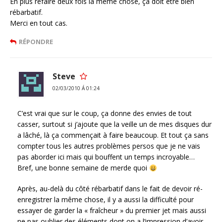
En plus refaire deux fois la même chose, ça doit être bien
rébarbatif.
Merci en tout cas.
RÉPONDRE
Steve
02/03/2010 Á 01:24
C’est vrai que sur le coup, ça donne des envies de tout
casser, surtout si j’ajoute que la veille un de mes disques dur
a lâché, là ça commençait à faire beaucoup. Et tout ça sans
compter tous les autres problèmes persos que je ne vais
pas aborder ici mais qui bouffent un temps incroyable…
Bref, une bonne semaine de merde quoi
Après, au-delà du côté rébarbatif dans le fait de devoir ré-
enregistrer la même chose, il y a aussi la difficulté pour
essayer de garder la « fraîcheur » du premier jet mais aussi
ne pas oublier des éléments dont on a l’impression d’avoir