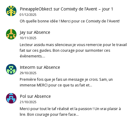
PineappleObkect
sur
Comixity de l’Avent – jour 1
01/12/2025
Oh quelle bonne idée ! Merci pour ce Comixity de l'Avent!
Jay
sur
Absence
10/11/2025
Lecteur assidu mais silencieux je vous remercie pour le travail
fait sur ces guides. Bon courage pour surmonter ces
évènements.…
Inteorm
sur
Absence
29/10/2025
Première fois que je fais un message je crois. Sam, un
immense MERCI pour ce que tu as fait et…
Pol
sur
Absence
21/10/2025
Merci pour tout le taf réalisé et la passion ! Un vrai plaisir à
lire. Bon courage pour faire face…