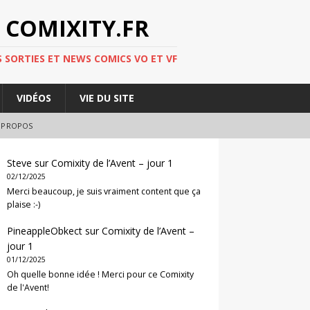
 COMIXITY.FR
 SORTIES ET NEWS COMICS VO ET VF
VIDÉOS
VIE DU SITE
 PROPOS
Steve
sur
Comixity de l’Avent – jour 1
02/12/2025
Merci beaucoup, je suis vraiment content que ça
plaise :-)
PineappleObkect
sur
Comixity de l’Avent –
jour 1
01/12/2025
Oh quelle bonne idée ! Merci pour ce Comixity
de l'Avent!