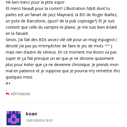
Hé ben merci pour la ptite expo!
Et merci Neault pour la comm’! L’illustration N&B dont tu
parles est un fanart de Jazz Maynard, la BD de Roger Ibañez,
un pote de Barcelone, (quoi? de la pub copinage?) Et je suis
content que celle du vampire te plaise, je me suis bien éclaté
en la faisant.
Sinon, j’ai fait des BDs assez olé olé pour un mag espagnol (
désolé j’ai pas pu m’empêcher de faire le jeu de mots ^^’ )
mais rien d’autre de sérieux. En ce moment ma lésion va pas
super et ça fait presque un an que je ne dessine quasiment
plus pour éviter que ça ne devienne chronique. Je prends mon
mal en patience et je suppose que je pourrai m’y remettre d’ici
quelques mois.
A+
RÉPONDRE
koan
13/01/2010 Á 19:01