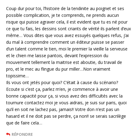
Coup dur pour toi, l’histoire de la tendinite au poignet et ses
possible complication, je te comprends, ne prends aucun
risque qui puisse agraver cela, il est evident que tu es né pour
ce que tu fais, les dessins sont criants de vérité ils parlent d’eux
même… Vous dites que vous avez essuyés quelques refus, j’ai
du mal à comprendre comment un éditeur puisse se passer
d’un talent comme le tien, moi le premier la vieille la serveuse
et le chien me laisse pantois, devant l’expression du
mouvement tellement la maitrise est aboutie, du travail de
pro, et le mec au flingue du pur miller…Non vraiment
topissime…
Ils vous ont jetés pour quoi? C’était à cause du scénario?
Ecoute si c’est ça, parlez m’en, je commence à avoir une
bonne capacité pour ça, si vous avez des difficultés avec la
tournure contactez moi je vous aidrais, je suis sur paris, quoi
qu’il en soit ne lachez pas, jamais!! Votre don n’est pas un
hasard et il ne doit pas se perdre, ça non!! se serais sacrilège
que de faire cela…
RÉPONDRE