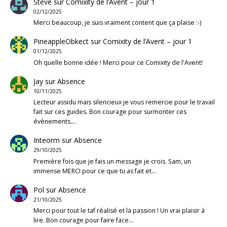
Steve
sur
Comixity de l’Avent – jour 1
02/12/2025
Merci beaucoup, je suis vraiment content que ça plaise :-)
PineappleObkect
sur
Comixity de l’Avent – jour 1
01/12/2025
Oh quelle bonne idée ! Merci pour ce Comixity de l'Avent!
Jay
sur
Absence
10/11/2025
Lecteur assidu mais silencieux je vous remercie pour le travail
fait sur ces guides. Bon courage pour surmonter ces
évènements.…
Inteorm
sur
Absence
29/10/2025
Première fois que je fais un message je crois. Sam, un
immense MERCI pour ce que tu as fait et…
Pol
sur
Absence
21/10/2025
Merci pour tout le taf réalisé et la passion ! Un vrai plaisir à
lire. Bon courage pour faire face…