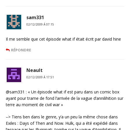
sam331
02/12/2009 Á 07:15
Il me semble que cet épisode what if était écrit par david hine
RÉPONDRE
Neault
02/12/2009 Á 17:51
@sam331 : « Un épisode what if est paru dans un comic box
ayant pour trame de fond l’arrivée de la vague d’annilihition sur
terre au moment de civil war »
–> Tiens ben dans le genre, y’a un peu la même chose dans
Exiles : Days of Then and Now. Hulk, qui a été expédié dans
l’espace par les Illuminati, tombe sur la vague d’Annihilation. Il