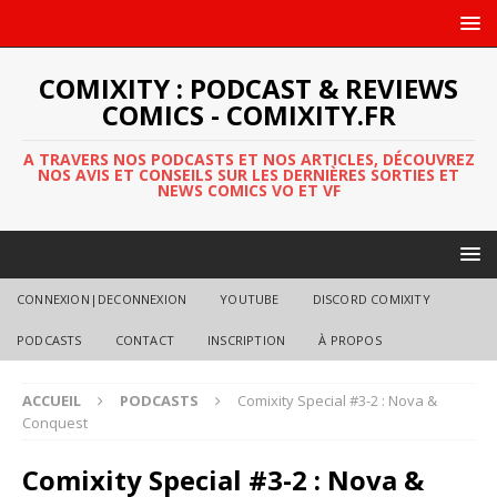
COMIXITY : PODCAST & REVIEWS
COMICS - COMIXITY.FR
A TRAVERS NOS PODCASTS ET NOS ARTICLES, DÉCOUVREZ
NOS AVIS ET CONSEILS SUR LES DERNIÈRES SORTIES ET
NEWS COMICS VO ET VF
CONNEXION|DECONNEXION
YOUTUBE
DISCORD COMIXITY
PODCASTS
CONTACT
INSCRIPTION
À PROPOS
ACCUEIL
PODCASTS
Comixity Special #3-2 : Nova &
Conquest
Comixity Special #3-2 : Nova &