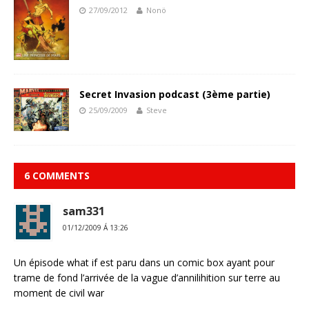
27/09/2012
Nonö
Secret Invasion podcast (3ème partie)
25/09/2009
Steve
6 COMMENTS
sam331
01/12/2009 Á 13:26
Un épisode what if est paru dans un comic box ayant pour
trame de fond l’arrivée de la vague d’annilihition sur terre au
moment de civil war