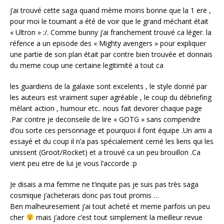
j’ai trouvé cette saga quand mème moins bonne que la 1 ere ,
pour moi le tournant a été de voir que le grand méchant était
« Ultron » :/. Comme bunny j’ai franchement trouvé ca léger. la
réfence a un episode des « Mighty avengers » pour expliquer
une partie de son plan était par contre bien trouvée et donnais
du meme coup une certaine legitimité a tout ca
les guardiens de la galaxie sont excelents , le style donné par
les auteurs est vraiment super agréable , le coup du débriefing
mélant action , humour etc.. nous fait devorer chaque page
.Par contre je deconseile de lire « GOTG » sans compendre
d’ou sorte ces personnage et pourquoi il font équipe .Un ami a
essayé et du coup il n’a pas spécialement cerné les liens qui les
unissent (Groot/Rocket) et a trouvé ca un peu brouillon .Ca
vient peu etre de lui je vous l’accorde :p
Je disais a ma femme ne t’inquite pas je suis pas très saga
cosmique j’acheterais donc pas tout promis …
Ben malheuresement j’ai tout acheté et meme parfois un peu
cher
mais j’adore c’est tout simplement la meilleur revue