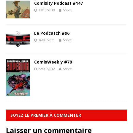
Comixity Podcast #147
19/10/2019
Steve
Le Podcatch #96
16/03/2021
Steve
ComixWeekly #78
22/01/2012
Steve
SOYEZ LE PREMIER À COMMENTER
Laisser un commentaire