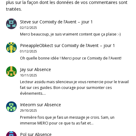
plus sur la façon dont les données de vos commentaires sont
traitées
.
Steve
sur
Comixity de l’Avent – jour 1
02/12/2025
Merci beaucoup, je suis vraiment content que ça plaise :-)
PineappleObkect
sur
Comixity de l’Avent – jour 1
01/12/2025
Oh quelle bonne idée ! Merci pour ce Comixity de l'Avent!
Jay
sur
Absence
10/11/2025
Lecteur assidu mais silencieux je vous remercie pour le travail
fait sur ces guides. Bon courage pour surmonter ces
évènements.…
Inteorm
sur
Absence
29/10/2025
Première fois que je fais un message je crois. Sam, un
immense MERCI pour ce que tu as fait et…
Pol
sur
Absence