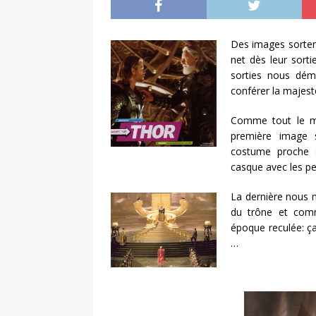
Des images sortent
net dès leur sorti
sorties nous dém
conférer la majest
Comme tout le mo
première image 
costume proche d
casque avec les pet
La dernière nous m
du trône et com
époque reculée: ça 
…