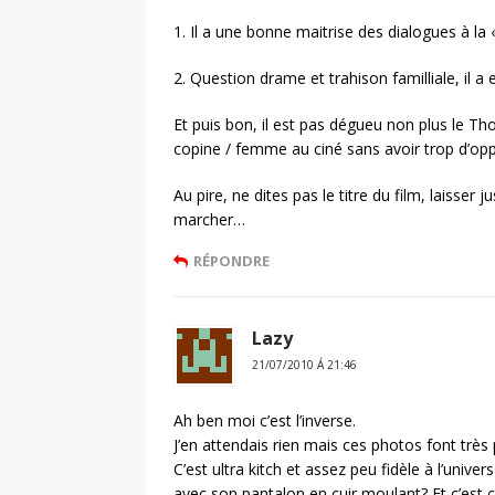
1. Il a une bonne maitrise des dialogues à la 
2. Question drame et trahison familliale, il a
Et puis bon, il est pas dégueu non plus le Th
copine / femme au ciné sans avoir trop d’opp
Au pire, ne dites pas le titre du film, laisser
marcher…
RÉPONDRE
Lazy
21/07/2010 Á 21:46
Ah ben moi c’est l’inverse.
J’en attendais rien mais ces photos font très 
C’est ultra kitch et assez peu fidèle à l’unive
avec son pantalon en cuir moulant? Et c’est ce