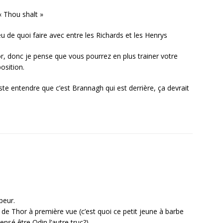
« Thou shalt »
 eu de quoi faire avec entre les Richards et les Henrys
or, donc je pense que vous pourrez en plus trainer votre
osition.
 juste entendre que c’est Brannagh qui est derrière, ça devrait
peur.
rs de Thor à première vue (c’est quoi ce petit jeune à barbe
nsé être Odin l’autre truc?).