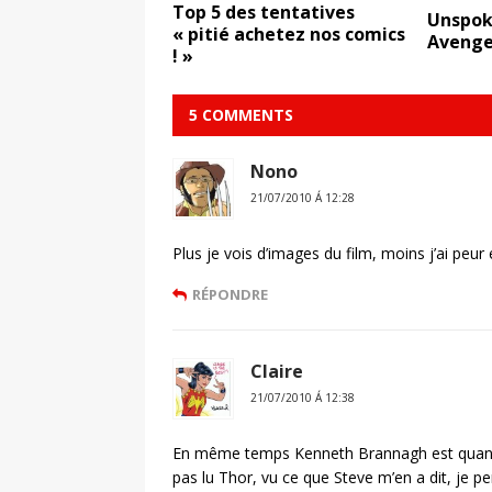
Top 5 des tentatives
Unspok
« pitié achetez nos comics
Avenge
! »
5 COMMENTS
Nono
21/07/2010 Á 12:28
Plus je vois d’images du film, moins j’ai peur 
RÉPONDRE
Claire
21/07/2010 Á 12:38
En même temps Kenneth Brannagh est quand m
pas lu Thor, vu ce que Steve m’en a dit, je p