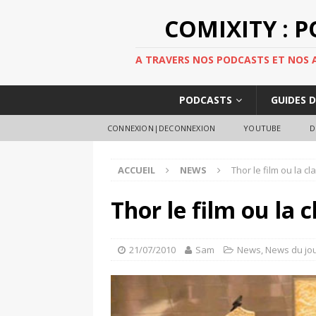
COMIXITY : 
A TRAVERS NOS PODCASTS ET NOS AR
PODCASTS
GUIDES 
CONNEXION|DECONNEXION
YOUTUBE
D
ACCUEIL
NEWS
Thor le film ou la 
Thor le film ou la 
21/07/2010
Sam
News
,
News du jo