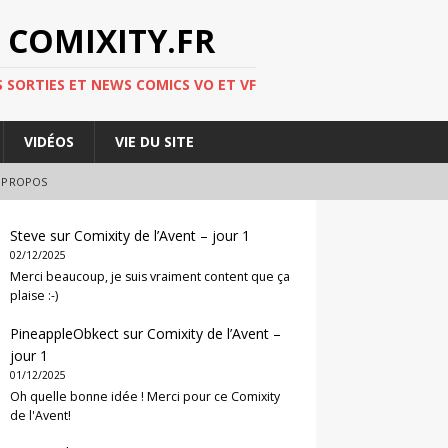
 COMIXITY.FR
 SORTIES ET NEWS COMICS VO ET VF
VIDÉOS
VIE DU SITE
 PROPOS
Steve
sur
Comixity de l’Avent – jour 1
02/12/2025
Merci beaucoup, je suis vraiment content que ça
plaise :-)
PineappleObkect
sur
Comixity de l’Avent –
jour 1
01/12/2025
Oh quelle bonne idée ! Merci pour ce Comixity
de l'Avent!