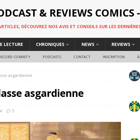
PODCAST & REVIEWS COMICS -
TICLES, DÉCOUVREZ NOS AVIS ET CONSEILS SUR LES DERNIÈRES
DE LECTURE
CHRONIQUES
NEWS
REVIEWS
ISCORD COMIXITY
PODCASTS
CONTACT
INSCRIPTION
À
classe asgardienne
classe asgardienne
ur
5