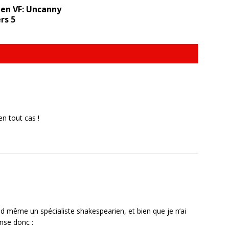
en VF: Uncanny
rs 5
en tout cas !
ême un spécialiste shakespearien, et bien que je n’ai
ense donc :