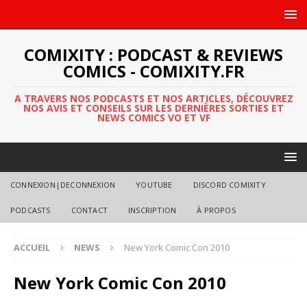
COMIXITY : PODCAST & REVIEWS
COMICS - COMIXITY.FR
A TRAVERS NOS PODCASTS ET NOS ARTICLES, DÉCOUVREZ
NOS AVIS ET CONSEILS SUR LES DERNIÈRES SORTIES ET
NEWS COMICS VO ET VF
CONNEXION|DECONNEXION
YOUTUBE
DISCORD COMIXITY
PODCASTS
CONTACT
INSCRIPTION
À PROPOS
ACCUEIL
NEWS
New York Comic Con 2010
New York Comic Con 2010