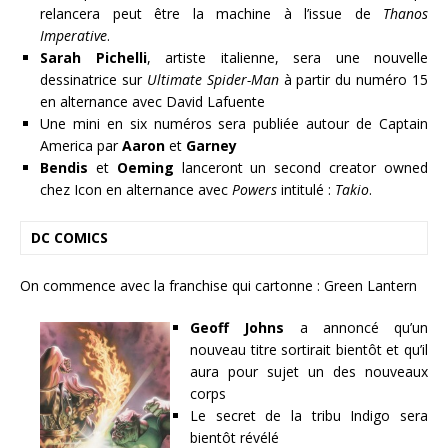
relancera peut être la machine à l’issue de
Thanos
Imperative
.
Sarah Pichelli
, artiste italienne, sera une nouvelle
dessinatrice sur
Ultimate Spider-Man
à partir du numéro 15
en alternance avec David Lafuente
Une mini en six numéros sera publiée autour de Captain
America par
Aaron
et
Garney
Bendis
et
Oeming
lanceront un second creator owned
chez Icon en alternance avec
Powers
intitulé :
Takio
.
DC COMICS
On commence avec la franchise qui cartonne : Green Lantern
Geoff Johns
a annoncé qu’un
nouveau titre sortirait bientôt et qu’il
aura pour sujet un des nouveaux
corps
Le secret de la tribu Indigo sera
bientôt révélé