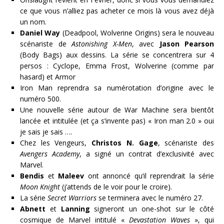
ce que vous n’alliez pas acheter ce mois là vous avez déjà
un nom.
Daniel Way
(Deadpool, Wolverine Origins) sera le nouveau
scénariste de
Astonishing X-Men
, avec
Jason Pearson
(Body Bags) aux dessins. La série se concentrera sur 4
persos : Cyclope, Emma Frost, Wolverine (comme par
hasard) et Armor
Iron Man reprendra sa numérotation d’origine avec le
numéro 500.
Une nouvelle série autour de War Machine sera bientôt
lancée et intitulée (et ça s’invente pas) « Iron man 2.0 » oui
je sais je sais ….
Chez les Vengeurs,
Christos N. Gage
, scénariste des
Avengers Academy
, a signé un contrat d’exclusivité avec
Marvel.
Bendis
et
Maleev
ont annoncé qu’il reprendrait la série
Moon Knight
(j’attends de le voir pour le croire).
La série
Secret Warriors
se terminera avec le numéro 27.
Abnett
et
Lanning
signeront un one-shot sur le côté
cosmique de Marvel intitulé «
Devastation Waves
», qui