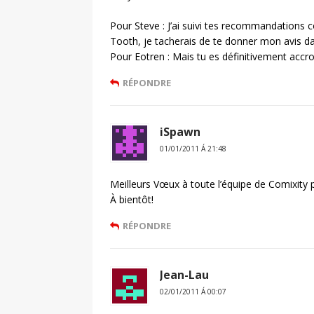
Pour Steve : J’ai suivi tes recommandations 
Tooth, je tacherais de te donner mon avis 
Pour Eotren : Mais tu es définitivement accr
RÉPONDRE
iSpawn
01/01/2011 Á 21:48
Meilleurs Vœux à toute l’équipe de Comixity 
À bientôt!
RÉPONDRE
Jean-Lau
02/01/2011 Á 00:07