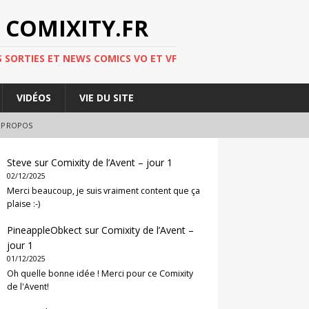
 COMIXITY.FR
 SORTIES ET NEWS COMICS VO ET VF
VIDÉOS
VIE DU SITE
 PROPOS
Steve
sur
Comixity de l’Avent – jour 1
02/12/2025
Merci beaucoup, je suis vraiment content que ça
plaise :-)
PineappleObkect
sur
Comixity de l’Avent –
jour 1
01/12/2025
Oh quelle bonne idée ! Merci pour ce Comixity
de l'Avent!