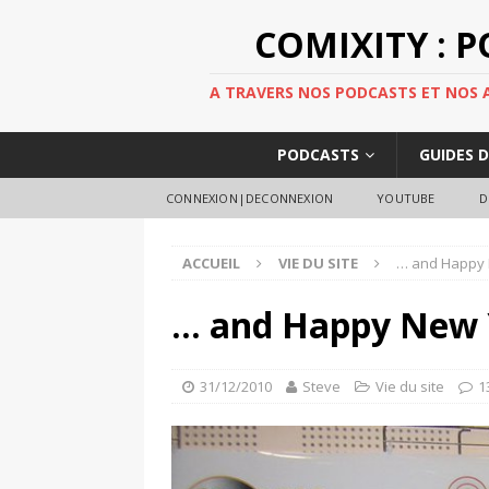
COMIXITY : 
A TRAVERS NOS PODCASTS ET NOS AR
PODCASTS
GUIDES 
CONNEXION|DECONNEXION
YOUTUBE
D
ACCUEIL
VIE DU SITE
… and Happy 
… and Happy New 
31/12/2010
Steve
Vie du site
1