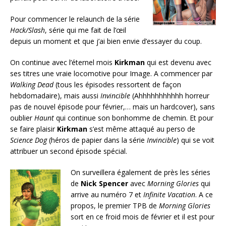
Pour commencer le relaunch de la série
Hack/Slash
, série qui me fait de l’œil
depuis un moment et que j’ai bien envie d’essayer du coup.
On continue avec l’éternel mois
Kirkman
qui est devenu avec
ses titres une vraie locomotive pour Image. A commencer par
Walking Dead
(tous les épisodes ressortent de façon
hebdomadaire), mais aussi
Invincible
(Ahhhhhhhhhhh horreur
pas de nouvel épisode pour février,… mais un hardcover), sans
oublier
Haunt
qui continue son bonhomme de chemin. Et pour
se faire plaisir
Kirkman
s’est même attaqué au perso de
Science Dog
(héros de papier dans la série
Invincible
) qui se voit
attribuer un second épisode spécial.
On surveillera également de près les séries
de
Nick Spencer
avec
Morning Glories
qui
arrive au numéro 7 et
Infinite Vacation
. A ce
propos, le premier TPB de
Morning Glories
sort en ce froid mois de février et il est pour