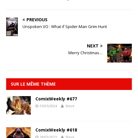
PREVIOUS
Unspoken VO : What if Spider-Man Grim Hunt
NEXT
Merry Christmas…
SUR LE MÊME THÈME
ComixWeekly #677
05/05/2024
Steve
ComixWeekly #618
28/03/2023
Steve