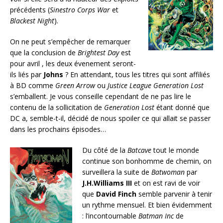
précédents (
Sinestro Corps War
et
Blackest Night
).
On ne peut s’empêcher de remarquer
que la conclusion de
Brightest Day
est
pour avril , les deux évenement seront-
ils liés par
Johns
? En attendant, tous les titres qui sont affiliés
à BD comme
Green Arrow
ou
Justice League Generation Lost
s’emballent. Je vous conseille cependant de ne pas lire le
contenu de la sollicitation de
Generation Lost
étant donné que
DC a, semble-t-il, décidé de nous spoiler ce qui allait se passer
dans les prochains épisodes…
Du côté de la
Batcave
tout le monde
continue son bonhomme de chemin, on
surveillera la suite de
Batwoman
par
J.H.Williams III
et on est ravi de voir
que
David Finch
semble parvenir à tenir
un rythme mensuel. Et bien évidemment
: l’incontournable
Batman Inc
de