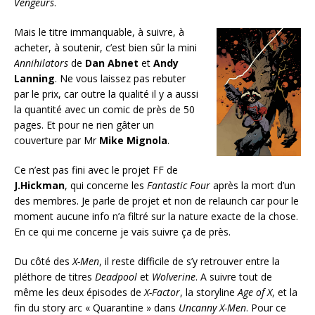
Vengeurs
.
Mais le titre immanquable, à suivre, à
acheter, à soutenir, c’est bien sûr la mini
Annihilators
de
Dan Abnet
et
Andy
Lanning
. Ne vous laissez pas rebuter
par le prix, car outre la qualité il y a aussi
la quantité avec un comic de près de 50
pages. Et pour ne rien gâter un
couverture par Mr
Mike Mignola
.
Ce n’est pas fini avec le projet FF de
J.Hickman
, qui concerne les
Fantastic Four
après la mort d’un
des membres. Je parle de projet et non de relaunch car pour le
moment aucune info n’a filtré sur la nature exacte de la chose.
En ce qui me concerne je vais suivre ça de près.
Du côté des
X-Men
, il reste difficile de s’y retrouver entre la
pléthore de titres
Deadpool
et
Wolverine
. A suivre tout de
même les deux épisodes de
X-Factor
, la storyline
Age of X
, et la
fin du story arc « Quarantine » dans
Uncanny X-Men
. Pour ce