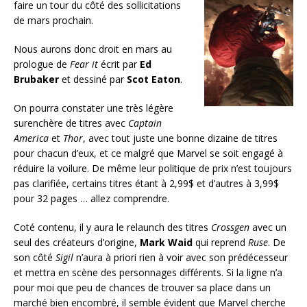
faire un tour du côté des sollicitations
de mars prochain.
Nous aurons donc droit en mars au
prologue de
Fear it
écrit par
Ed
Brubaker
et dessiné par
Scot Eaton
.
On pourra constater une très légère
surenchère de titres avec
Captain
America
et
Thor
, avec tout juste une bonne dizaine de titres
pour chacun d’eux, et ce malgré que Marvel se soit engagé à
réduire la voilure. De même leur politique de prix n’est toujours
pas clarifiée, certains titres étant à 2,99$ et d’autres à 3,99$
pour 32 pages … allez comprendre.
Coté contenu, il y aura le relaunch des titres
Crossgen
avec un
seul des créateurs d’origine,
Mark Waid
qui reprend
Ruse
. De
son côté
Sigil
n’aura à priori rien à voir avec son prédécesseur
et mettra en scène des personnages différents. Si la ligne n’a
pour moi que peu de chances de trouver sa place dans un
marché bien encombré, il semble évident que Marvel cherche