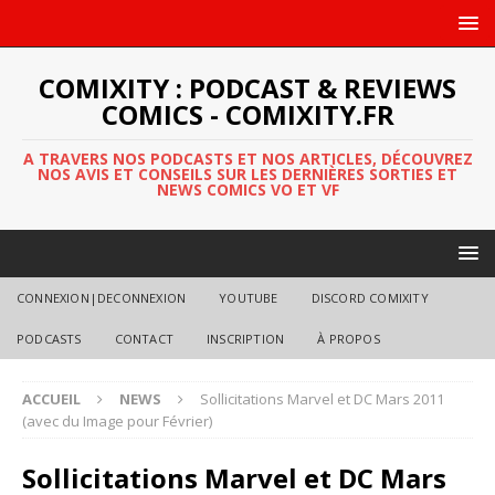
COMIXITY : PODCAST & REVIEWS
COMICS - COMIXITY.FR
A TRAVERS NOS PODCASTS ET NOS ARTICLES, DÉCOUVREZ
NOS AVIS ET CONSEILS SUR LES DERNIÈRES SORTIES ET
NEWS COMICS VO ET VF
CONNEXION|DECONNEXION
YOUTUBE
DISCORD COMIXITY
PODCASTS
CONTACT
INSCRIPTION
À PROPOS
ACCUEIL
NEWS
Sollicitations Marvel et DC Mars 2011
(avec du Image pour Février)
Sollicitations Marvel et DC Mars