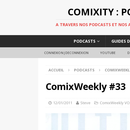
COMIXITY : 
A TRAVERS NOS PODCASTS ET NOS AR
PODCASTS
GUIDES 
CONNEXION|DECONNEXION
YOUTUBE
D
ACCUEIL
PODCASTS
COMIXWEEKL
ComixWeekly #33
12/01/2011
Steve
ComixWeekly VO