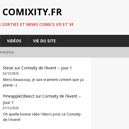
 COMIXITY.FR
 SORTIES ET NEWS COMICS VO ET VF
VIDÉOS
VIE DU SITE
 PROPOS
Steve
sur
Comixity de l’Avent – jour 1
02/12/2025
Merci beaucoup, je suis vraiment content que ça
plaise :-)
PineappleObkect
sur
Comixity de l’Avent –
jour 1
01/12/2025
Oh quelle bonne idée ! Merci pour ce Comixity
de l'Avent!