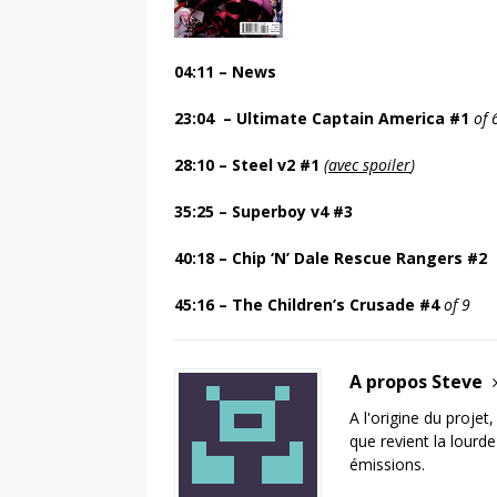
04:11 – News
23:04 – Ultimate Captain America #1
of 
28:10 –
Steel v2 #1
(
avec spoiler
)
35:25 – Superboy v4 #3
40:18 –
Chip ‘N’ Dale Rescue Rangers #2
45:16 –
The Children’s Crusade #4
of 9
A propos Steve
A l'origine du projet
que revient la lourd
émissions.