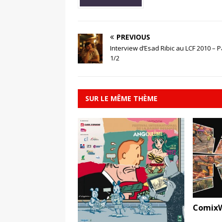
PREVIOUS
Interview d’Esad Ribic au LCF 2010 – P
1/2
SUR LE MÊME THÈME
ComixW