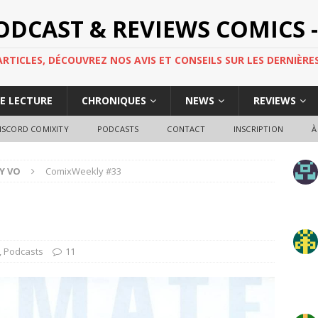
PODCAST & REVIEWS COMICS -
TICLES, DÉCOUVREZ NOS AVIS ET CONSEILS SUR LES DERNIÈRES
DE LECTURE
CHRONIQUES
NEWS
REVIEWS
ISCORD COMIXITY
PODCASTS
CONTACT
INSCRIPTION
À
Y VO
ComixWeekly #33
,
Podcasts
11