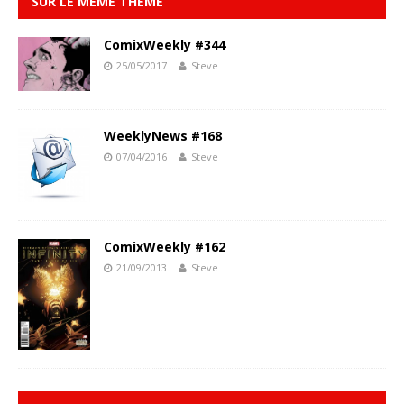
SUR LE MÊME THÈME
ComixWeekly #344
25/05/2017
Steve
WeeklyNews #168
07/04/2016
Steve
ComixWeekly #162
21/09/2013
Steve