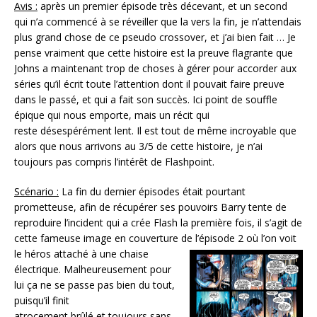
Avis :
après un premier épisode très décevant, et un second
qui n’a commencé à se réveiller que la vers la fin, je n’attendais
plus grand chose de ce pseudo crossover, et j’ai bien fait … Je
pense vraiment que cette histoire est la preuve flagrante que
Johns a maintenant trop de choses à gérer pour accorder aux
séries qu’il écrit toute l’attention dont il pouvait faire preuve
dans le passé, et qui a fait son succès. Ici point de souffle
épique qui nous emporte, mais un récit qui
reste désespérément lent. Il est tout de même incroyable que
alors que nous arrivons au 3/5 de cette histoire, je n’ai
toujours pas compris l’intérêt de Flashpoint.
Scénario :
La fin du dernier épisodes était pourtant
prometteuse, afin de récupérer ses pouvoirs Barry tente de
reproduire l’incident qui a crée Flash la première fois, il s’agit de
cette fameuse image en couverture de
l’épisode 2 où l’on voit
le héros attaché à une chaise
électrique. Malheureusement pour
lui ça ne se passe pas bien du tout,
puisqu’il finit
atrocement brûlé et toujours sans