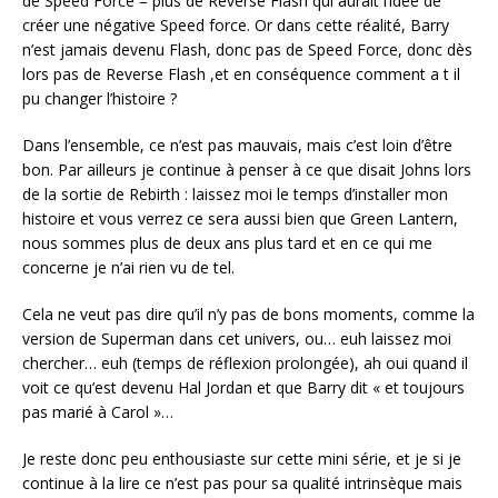
de Speed Force = plus de Reverse Flash qui aurait l’idée de
créer une négative Speed force. Or dans cette réalité, Barry
n’est jamais devenu Flash, donc pas de Speed Force, donc dès
lors pas de Reverse Flash ,et en conséquence comment a t il
pu changer l’histoire ?
Dans l’ensemble, ce n’est pas mauvais, mais c’est loin d’être
bon. Par ailleurs je continue à penser à ce que disait Johns lors
de la sortie de Rebirth : laissez moi le temps d’installer mon
histoire et vous verrez ce sera aussi bien que Green Lantern,
nous sommes plus de deux ans plus tard et en ce qui me
concerne je n’ai rien vu de tel.
Cela ne veut pas dire qu’il n’y pas de bons moments, comme la
version de Superman dans cet univers, ou… euh laissez moi
chercher… euh (temps de réflexion prolongée), ah oui quand il
voit ce qu’est devenu Hal Jordan et que Barry dit « et toujours
pas marié à Carol »…
Je reste donc peu enthousiaste sur cette mini série, et je si je
continue à la lire ce n’est pas pour sa qualité intrinsèque mais