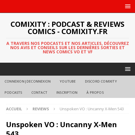
COMIXITY : PODCAST & REVIEWS
COMICS - COMIXITY.FR
A TRAVERS NOS PODCASTS ET NOS ARTICLES, DÉCOUVREZ
NOS AVIS ET CONSEILS SUR LES DERNIÈRES SORTIES ET
NEWS COMICS VO ET VF
CONNEXION|DECONNEXION
YOUTUBE
DISCORD COMIXITY
PODCASTS
CONTACT
INSCRIPTION
À PROPOS
ACCUEIL
REVIEWS
Unspoken VO : Uncanny X-Men 543
Unspoken VO : Uncanny X-Men
543