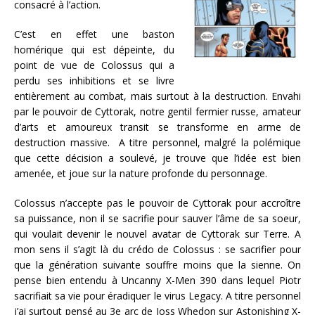
consacré à l’action.
C’est en effet une baston
homérique qui est dépeinte, du
point de vue de Colossus qui a
perdu ses inhibitions et se livre
entièrement au combat, mais surtout à la destruction. Envahi
par le pouvoir de Cyttorak, notre gentil fermier russe, amateur
d’arts et amoureux transit se transforme en arme de
destruction massive. A titre personnel, malgré la polémique
que cette décision a soulevé, je trouve que l’idée est bien
amenée, et joue sur la nature profonde du personnage.
Colossus n’accepte pas le pouvoir de Cyttorak pour accroître
sa puissance, non il se sacrifie pour sauver l’âme de sa soeur,
qui voulait devenir le nouvel avatar de Cyttorak sur Terre. A
mon sens il s’agit là du crédo de Colossus : se sacrifier pour
que la génération suivante souffre moins que la sienne. On
pense bien entendu à Uncanny X-Men 390 dans lequel Piotr
sacrifiait sa vie pour éradiquer le virus Legacy. A titre personnel
j’ai surtout pensé au 3e arc de Joss Whedon sur Astonishing X-