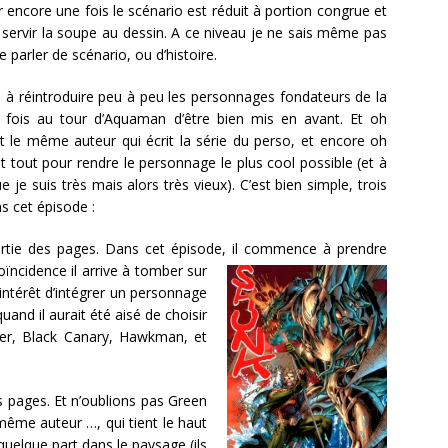
 encore une fois le scénario est réduit à portion congrue et
r servir la soupe au dessin. A ce niveau je ne sais même pas
e parler de scénario, ou d’histoire.
 à réintroduire peu à peu les personnages fondateurs de la
te fois au tour d’Aquaman d’être bien mis en avant. Et oh
st le même auteur qui écrit la série du perso, et encore oh
ait tout pour rendre le personnage le plus cool possible (et à
e suis très mais alors très vieux). C’est bien simple, trois
s cet épisode :
rtie des pages. Dans cet épisode, il commence à prendre
ïncidence il arrive à tomber sur
’intérêt d’intégrer un personnage
and il aurait été aisé de choisir
r, Black Canary, Hawkman, et
 pages. Et n’oublions pas Green
 même auteur …, qui tient le haut
lque part dans le paysage (ils