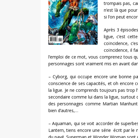
trompais pas, car
n’est là que pou
si l’on peut encor
Après 3 épisodes
ligue, c’est cet
coïncidence, c’e
coïncidence, il f
l’emploi de ce mot, vous comprenez tous que j
personnages sont vraiment mis en avant dan
– Cyborg, qui occupe encore une bonne pa
conscience de ses capacités, et oh encore co
la ligue. Je ne comprends toujours pas trop l
secondaire comme lui dans la ligue, surtout qu
des personnages comme Martian Manhunte
bien d’autres,…
– Aquaman, qui se voit accorder de superbes
Lantern, tiens encore une série écrit par le
du pavé. Superman et Wonder Woman sont que