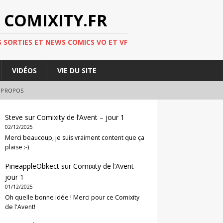
 COMIXITY.FR
 SORTIES ET NEWS COMICS VO ET VF
VIDÉOS
VIE DU SITE
 PROPOS
Steve
sur
Comixity de l’Avent – jour 1
02/12/2025
Merci beaucoup, je suis vraiment content que ça
plaise :-)
PineappleObkect
sur
Comixity de l’Avent –
jour 1
01/12/2025
Oh quelle bonne idée ! Merci pour ce Comixity
de l'Avent!