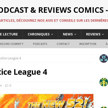
PODCAST & REVIEWS COMICS -
TICLES, DÉCOUVREZ NOS AVIS ET CONSEILS SUR LES DERNIÈRES
DE LECTURE
CHRONIQUES
NEWS
REVIEWS
ISCORD COMIXITY
PODCASTS
CONTACT
INSCRIPTION
À
stice League 4
tice League 4
en
2