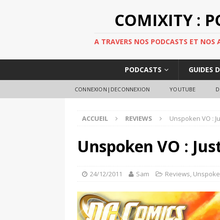
COMIXITY : 
A TRAVERS NOS PODCASTS ET NOS AR
PODCASTS
GUIDES 
CONNEXION|DECONNEXION
YOUTUBE
D
ACCUEIL
REVIEWS
Unspoken VO : Ju
Unspoken VO : Jus
24/12/2011
Sam
Reviews
,
Unspok