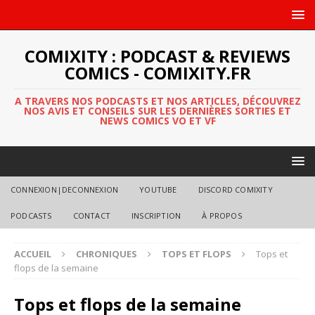
COMIXITY : PODCAST & REVIEWS
COMICS - COMIXITY.FR
A TRAVERS NOS PODCASTS ET NOS ARTICLES, DÉCOUVREZ
NOS AVIS ET CONSEILS SUR LES DERNIÈRES SORTIES ET
NEWS COMICS VO ET VF
CONNEXION|DECONNEXION
YOUTUBE
DISCORD COMIXITY
PODCASTS
CONTACT
INSCRIPTION
À PROPOS
ACCUEIL
CHRONIQUES
TOPS ET FLOPS
Tops et
flops de la semaine
Tops et flops de la semaine