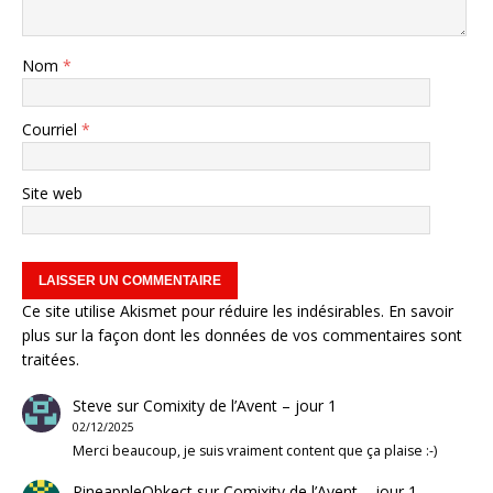
Nom
*
Courriel
*
Site web
Ce site utilise Akismet pour réduire les indésirables.
En savoir
plus sur la façon dont les données de vos commentaires sont
traitées
.
Steve
sur
Comixity de l’Avent – jour 1
02/12/2025
Merci beaucoup, je suis vraiment content que ça plaise :-)
PineappleObkect
sur
Comixity de l’Avent – jour 1