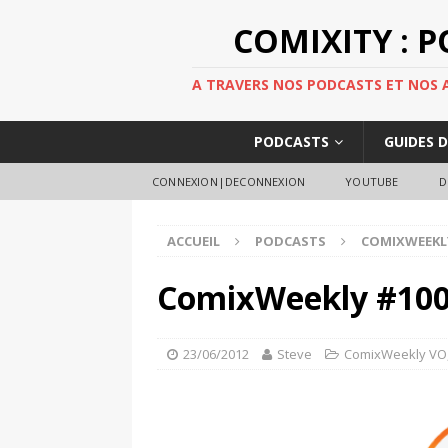
COMIXITY : 
A TRAVERS NOS PODCASTS ET NOS AR
PODCASTS
GUIDES 
CONNEXION|DECONNEXION
YOUTUBE
D
ACCUEIL
PODCASTS
COMIXWEEKL
ComixWeekly #100,
23/06/2012
Steve
ComixWeekly VO