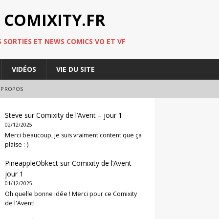
 COMIXITY.FR
 SORTIES ET NEWS COMICS VO ET VF
VIDÉOS
VIE DU SITE
 PROPOS
Steve
sur
Comixity de l’Avent – jour 1
02/12/2025
Merci beaucoup, je suis vraiment content que ça
plaise :-)
PineappleObkect
sur
Comixity de l’Avent –
jour 1
01/12/2025
Oh quelle bonne idée ! Merci pour ce Comixity
de l'Avent!