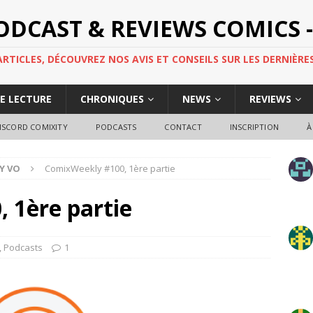
PODCAST & REVIEWS COMICS -
TICLES, DÉCOUVREZ NOS AVIS ET CONSEILS SUR LES DERNIÈRES
DE LECTURE
CHRONIQUES
NEWS
REVIEWS
ISCORD COMIXITY
PODCASTS
CONTACT
INSCRIPTION
À
Y VO
ComixWeekly #100, 1ère partie
 1ère partie
,
Podcasts
1