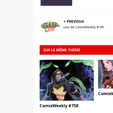
PREVIOUS
Live de ComixWeekly #100
SUR LE MÊME THÈME
ComixW
ComixWeekly #758