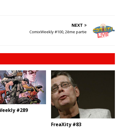
NEXT
ComixWeekly #100, 2ème partie
eekly #289
FreaXity #83