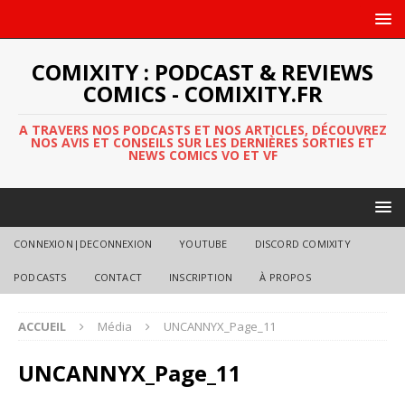
COMIXITY : PODCAST & REVIEWS
COMICS - COMIXITY.FR
A TRAVERS NOS PODCASTS ET NOS ARTICLES, DÉCOUVREZ
NOS AVIS ET CONSEILS SUR LES DERNIÈRES SORTIES ET
NEWS COMICS VO ET VF
CONNEXION|DECONNEXION
YOUTUBE
DISCORD COMIXITY
PODCASTS
CONTACT
INSCRIPTION
À PROPOS
ACCUEIL
Média
UNCANNYX_Page_11
UNCANNYX_Page_11