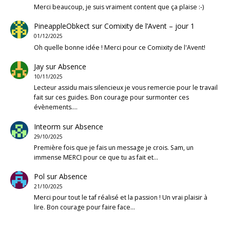
Merci beaucoup, je suis vraiment content que ça plaise :-)
PineappleObkect
sur
Comixity de l’Avent – jour 1
01/12/2025
Oh quelle bonne idée ! Merci pour ce Comixity de l'Avent!
Jay
sur
Absence
10/11/2025
Lecteur assidu mais silencieux je vous remercie pour le travail
fait sur ces guides. Bon courage pour surmonter ces
évènements.…
Inteorm
sur
Absence
29/10/2025
Première fois que je fais un message je crois. Sam, un
immense MERCI pour ce que tu as fait et…
Pol
sur
Absence
21/10/2025
Merci pour tout le taf réalisé et la passion ! Un vrai plaisir à
lire. Bon courage pour faire face…