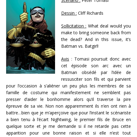
Scénario :
Peter Tomasi
Dessin :
Cliff Richards
Sollicitation :
What deal would you
make to bring someone back from
the dead? And in this issue, it’s
Batman vs. Batgirl!
Avis
: Tomasi poursuit donc avec
cet épisode son arc avec un
Batman obsédé par l’idée de
ressusciter son fils et qui parvient
pour l’occasion à s’aliéner un peu plus les membres de sa
famille de costume qui manifestement ne semblent pas
presser d’aider le bonhomme alors qu’il traverse la pire
épreuve de sa vie. Non non apparemment ils n’en ont rien à
battre…bien que je m’aperçoive que pour l’instant le scénariste
a bien tenu à l’écart Nightwing, le premier fils de Bruce en
quelque sorte et je me demande si il ne retarde pas cette
apparition pour une bonne raison et si elle n’est tout