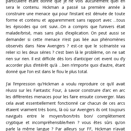
particulière étant donné que je ne vois aucunement quel en
sera le contenu. Hickman a passé sa première année à
construire une menace qui pour l’instant est dénuée de toute
forme et contenu et apparemment sans rapport avec …tous
les épisodes qui ont suivi…On a compris que l’univers était
malade/brisé, mais sans plus d’explication. On peut aussi se
demander si cette menace n’est pas liée aux phénomènes
observés dans New Avengers ? est-ce que le scénariste va
relier ici les deux séries ? c’est bien là le problème, on ne sait
rien sur rien. Il est difficile dès lors d’anticiper cet event ou d’y
accorder plus d’intérêt qu’à …ben n’importe quoi d’autre, étant
donné que l’on est dans le flou le plus total.
J’ai l’impression qu’Hickman a voulu reproduire ce qu’il avait
réussi sur les Fantastic Four, à savoir construire d’arc en arc
les différentes menaces pour les faire ensuite converger. Mais
cela avait essentiellement fonctionné car chacun de ces arcs
étaient vraiment très bons, là où sur Avengers ils ont toujours
navigués entre le moyen/bon/très bon/ complètement
cryptique et incompréhensible/hein ? vous êtes sûrs qu’on
parle la même langue ? Par ailleurs sur FF, Hickman n’avait