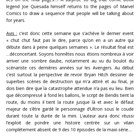
legend Joe Quesada himself returns to the pages of Marvel
Comics to draw a sequence that people will be talking about
for years.
Avis :
c’est donc cette semaine que s’achève le dernier event
« chut chut faut pas le dire, parce qu’on en a un autre qui
débute dans à peine quelques semaines ». Le résultat final est
…déconcertant. Soyons honnêtes nous étions nombreux à voir
arriver une sombre daube, notamment au vu du boulot du
scénariste ces dernières années sur les Avengers. Au début
c’est surtout la perspective de revoir Bryan Hitch dessiner de
superbes scènes de destruction qui m’a attiré et au final, je
dois bien dire que la catastrophe attendue n’a pas eu lieu. Bien
que décompressé à fond les ballons, le script de Bendis tient la
route, du moins il tient la route jusque là et avec le défaut
majeur de s’être gardé le personnage d’Ultron sous le coude
durant toute la durée de la mini. L’auteur aura donc réussi
l’exploit de pondre une histoire centrée sur un vilain
complètement absent de 9 des 10 épisodes de la maxi-série…