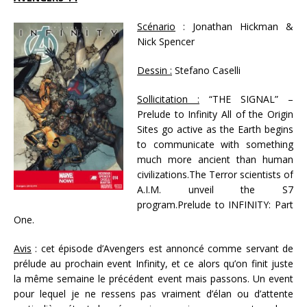
Scénario
: Jonathan Hickman &
Nick Spencer
Dessin :
Stefano Caselli
Sollicitation :
“THE SIGNAL” –
Prelude to Infinity All of the Origin
Sites go active as the Earth begins
to communicate with something
much more ancient than human
civilizations.The Terror scientists of
A.I.M. unveil the S7
program.Prelude to INFINITY: Part
One.
Avis
: cet épisode d’Avengers est annoncé comme servant de
prélude au prochain event Infinity, et ce alors qu’on finit juste
la même semaine le précédent event mais passons. Un event
pour lequel je ne ressens pas vraiment d’élan ou d’attente