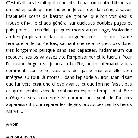
C’est d’ailleurs le fait qu’il concentre la baston contre Ultron sur
un seul épisode qui me fait peur. Je vois déjà la scène, à savoir
l’habituelle scène de baston de groupe, que l’on voit depuis
House of M, le chaos général sur quelques doubles pages et
puis poum Ultron fini, quelques morts au passage, Wolverine
ah ben j’ai plus mon facteur autoguérisseur ….encore ! (ça ne
fera que la 3e ou 4e fois, sachant que cela ne peut pas durer
très longtemps puisque sans ses capacités, l’adamatium qui
recouvre ses os va assez vite l’empoisonner et le tuer…). Pour
l’occasion Angela se joindra à la fête, ne me demandez pas
comment, car je ne vois pas de quelle manière elle sera
intégrée au tout…à moins …dans l’épisode 9, Iron Man disait
que l’univers était une chose vivante et que l’on ne faisait pas
ce qu’on voulait avec le continuum espace temps, peut être
qu’Angela sera réinterprétée comme un agent de l’univers
apparaissant pour réparer les dégâts provoqués par les héros
Marvel…
A voir.
AVENGERS 14