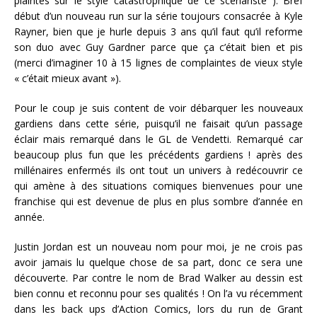
plaintes sur le style catastrophique de ce scénariste ). Bref
début d’un nouveau run sur la série toujours consacrée à Kyle
Rayner, bien que je hurle depuis 3 ans qu’il faut qu’il reforme
son duo avec Guy Gardner parce que ça c’était bien et pis
(merci d’imaginer 10 à 15 lignes de complaintes de vieux style
« c’était mieux avant »).
Pour le coup je suis content de voir débarquer les nouveaux
gardiens dans cette série, puisqu’il ne faisait qu’un passage
éclair mais remarqué dans le GL de Vendetti. Remarqué car
beaucoup plus fun que les précédents gardiens ! après des
millénaires enfermés ils ont tout un univers à redécouvrir ce
qui amène à des situations comiques bienvenues pour une
franchise qui est devenue de plus en plus sombre d’année en
année.
Justin Jordan est un nouveau nom pour moi, je ne crois pas
avoir jamais lu quelque chose de sa part, donc ce sera une
découverte. Par contre le nom de Brad Walker au dessin est
bien connu et reconnu pour ses qualités ! On l’a vu récemment
dans les back ups d’Action Comics, lors du run de Grant