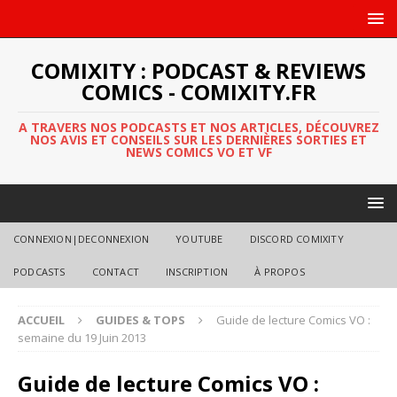
COMIXITY : PODCAST & REVIEWS
COMICS - COMIXITY.FR
A TRAVERS NOS PODCASTS ET NOS ARTICLES, DÉCOUVREZ
NOS AVIS ET CONSEILS SUR LES DERNIÈRES SORTIES ET
NEWS COMICS VO ET VF
CONNEXION|DECONNEXION
YOUTUBE
DISCORD COMIXITY
PODCASTS
CONTACT
INSCRIPTION
À PROPOS
ACCUEIL
GUIDES & TOPS
Guide de lecture Comics VO :
semaine du 19 Juin 2013
Guide de lecture Comics VO :