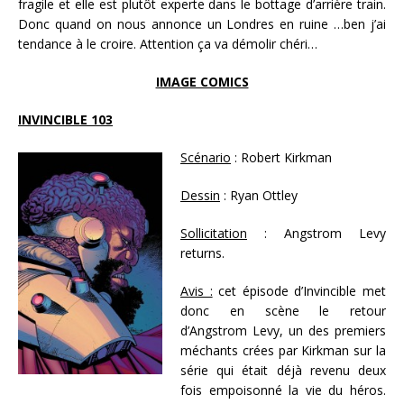
fragile et elle est plutôt experte dans le bottage d’arrière train.
Donc quand on nous annonce un Londres en ruine …ben j’ai
tendance à le croire. Attention ça va démolir chéri…
IMAGE COMICS
INVINCIBLE 103
Scénario
: Robert Kirkman
Dessin
: Ryan Ottley
Sollicitation
: Angstrom Levy
returns.
Avis :
cet épisode d’Invincible met
donc en scène le retour
d’Angstrom Levy, un des premiers
méchants crées par Kirkman sur la
série qui était déjà revenu deux
fois empoisonné la vie du héros.