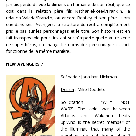
jamais perdu de vue la dimension humaine de son récit, que ce
doit dans la relation père fils Nathaniel/Reed/Franklin, la
relation Valeria/Franklin, ou encore Bentley et son père…alors
que dans ses Avengers, la structure du récit a complètement
pris le pas sur les personnages et le titre. Son histoire est en
fait transposable pour l’instant sur n’importe quelle autre série
de super-héros, on change les noms des personnages et tout
fonctionne de la même manière…
NEW AVENGERS 7
Scénario :
Jonathan Hickman
Dessin
: Mike Deodeto
Sollicitation :
“WHY NOT
WAR?” The cold war between
Atlantis and Wakanda heats
up.Who is the secret member of
the Illuminati that many of the
members do not know about?