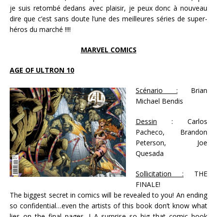
je suis retombé dedans avec plaisir, je peux donc à nouveau
dire que c’est sans doute l’une des meilleures séries de super-
héros du marché !!!!
MARVEL COMICS
AGE OF ULTRON 10
Scénario :
Brian
Michael Bendis
Dessin
: Carlos
Pacheco, Brandon
Peterson, Joe
Quesada
Sollicitation :
THE
FINALE!
The biggest secret in comics will be revealed to you! An ending
so confidential…even the artists of this book don’t know what
lies on the final pages…! A surprise so big that comic book