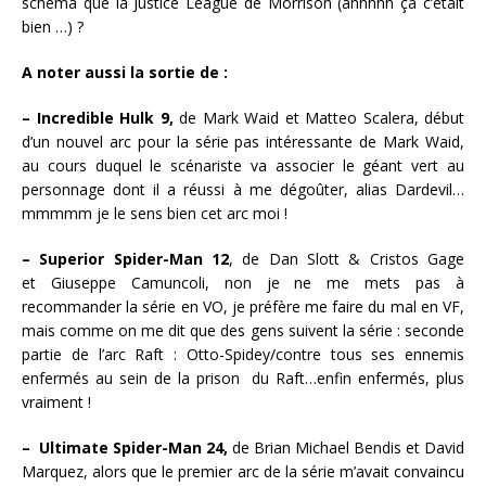
schéma que la Justice League de Morrison (ahhhhh ça c’était
bien …) ?
A noter aussi la sortie de :
– Incredible Hulk 9,
de Mark Waid et Matteo Scalera, début
d’un nouvel arc pour la série pas intéressante de Mark Waid,
au cours duquel le scénariste va associer le géant vert au
personnage dont il a réussi à me dégoûter, alias Dardevil…
mmmmm je le sens bien cet arc moi !
– Superior Spider-Man 12
, de Dan Slott & Cristos Gage
et Giuseppe Camuncoli, non je ne me mets pas à
recommander la série en VO, je préfère me faire du mal en VF,
mais comme on me dit que des gens suivent la série : seconde
partie de l’arc Raft : Otto-Spidey/contre tous ses ennemis
enfermés au sein de la prison du Raft…enfin enfermés, plus
vraiment !
– Ultimate Spider-Man 24,
de Brian Michael Bendis et David
Marquez, alors que le premier arc de la série m’avait convaincu