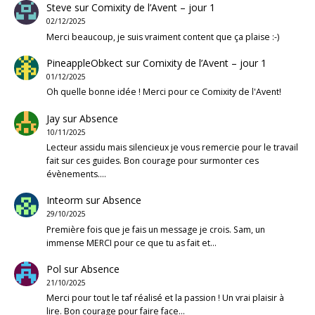
Steve
sur
Comixity de l’Avent – jour 1
02/12/2025
Merci beaucoup, je suis vraiment content que ça plaise :-)
PineappleObkect
sur
Comixity de l’Avent – jour 1
01/12/2025
Oh quelle bonne idée ! Merci pour ce Comixity de l'Avent!
Jay
sur
Absence
10/11/2025
Lecteur assidu mais silencieux je vous remercie pour le travail
fait sur ces guides. Bon courage pour surmonter ces
évènements.…
Inteorm
sur
Absence
29/10/2025
Première fois que je fais un message je crois. Sam, un
immense MERCI pour ce que tu as fait et…
Pol
sur
Absence
21/10/2025
Merci pour tout le taf réalisé et la passion ! Un vrai plaisir à
lire. Bon courage pour faire face…