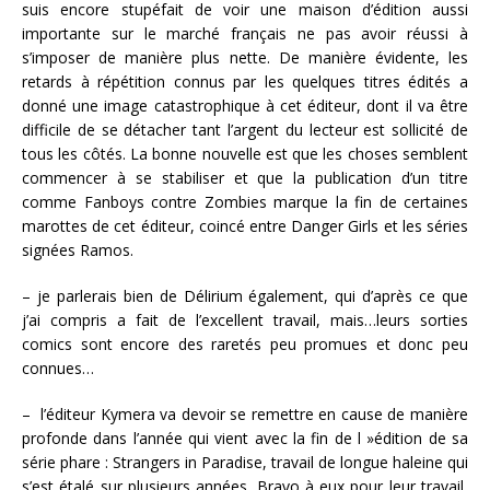
suis encore stupéfait de voir une maison d’édition aussi
importante sur le marché français ne pas avoir réussi à
s’imposer de manière plus nette. De manière évidente, les
retards à répétition connus par les quelques titres édités a
donné une image catastrophique à cet éditeur, dont il va être
difficile de se détacher tant l’argent du lecteur est sollicité de
tous les côtés. La bonne nouvelle est que les choses semblent
commencer à se stabiliser et que la publication d’un titre
comme Fanboys contre Zombies marque la fin de certaines
marottes de cet éditeur, coincé entre Danger Girls et les séries
signées Ramos.
– je parlerais bien de Délirium également, qui d’après ce que
j’ai compris a fait de l’excellent travail, mais…leurs sorties
comics sont encore des raretés peu promues et donc peu
connues…
– l’éditeur Kymera va devoir se remettre en cause de manière
profonde dans l’année qui vient avec la fin de l »édition de sa
série phare : Strangers in Paradise, travail de longue haleine qui
s’est étalé sur plusieurs années. Bravo à eux pour leur travail,