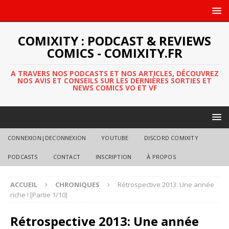
COMIXITY : PODCAST & REVIEWS
COMICS - COMIXITY.FR
A TRAVERS NOS PODCASTS ET NOS ARTICLES, DÉCOUVREZ
NOS AVIS ET CONSEILS SUR LES DERNIÈRES SORTIES ET
NEWS COMICS VO ET VF
CONNEXION|DECONNEXION
YOUTUBE
DISCORD COMIXITY
PODCASTS
CONTACT
INSCRIPTION
À PROPOS
ACCUEIL
CHRONIQUES
Rétrospective 2013: Une année
riche ! [Partie 1/10]
Rétrospective 2013: Une année