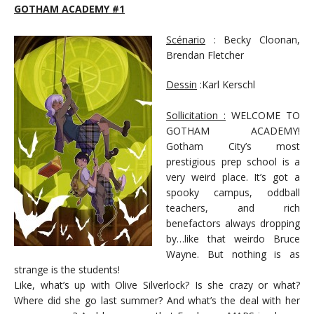
GOTHAM ACADEMY #1
Scénario
: Becky Cloonan,
Brendan Fletcher
Dessin
:Karl Kerschl
Sollicitation :
WELCOME TO
GOTHAM ACADEMY!
Gotham City’s most
prestigious prep school is a
very weird place. It’s got a
spooky campus, oddball
teachers, and rich
benefactors always dropping
by…like that weirdo Bruce
Wayne. But nothing is as
strange is the students!
Like, what’s up with Olive Silverlock? Is she crazy or what?
Where did she go last summer? And what’s the deal with her