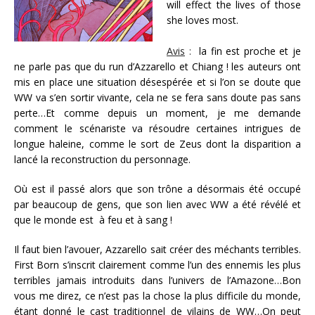
will effect the lives of those
she loves most.
Avis
:
la fin est proche et je
ne parle pas que du run d’Azzarello et Chiang ! les auteurs ont
mis en place une situation désespérée et si l’on se doute que
WW va s’en sortir vivante, cela ne se fera sans doute pas sans
perte…Et comme depuis un moment, je me demande
comment le scénariste va résoudre certaines intrigues de
longue haleine, comme le sort de Zeus dont la disparition a
lancé la reconstruction du personnage.
Où est il passé alors que son trône a désormais été occupé
par beaucoup de gens, que son lien avec WW a été révélé et
que le monde est à feu et à sang !
Il faut bien l’avouer, Azzarello sait créer des méchants terribles.
First Born s’inscrit clairement comme l’un des ennemis les plus
terribles jamais introduits dans l’univers de l’Amazone…Bon
vous me direz, ce n’est pas la chose la plus difficile du monde,
étant donné le cast traditionnel de vilains de WW…On peut