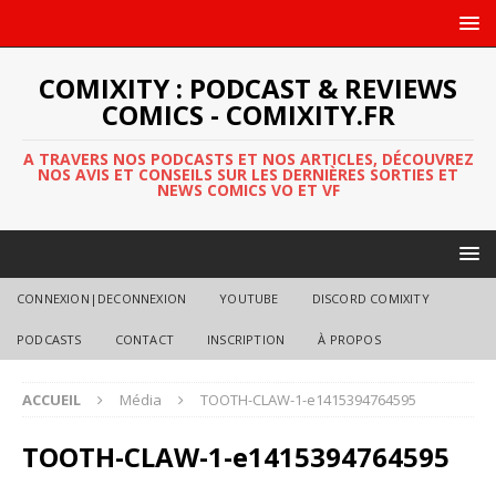
COMIXITY : PODCAST & REVIEWS
COMICS - COMIXITY.FR
A TRAVERS NOS PODCASTS ET NOS ARTICLES, DÉCOUVREZ
NOS AVIS ET CONSEILS SUR LES DERNIÈRES SORTIES ET
NEWS COMICS VO ET VF
CONNEXION|DECONNEXION
YOUTUBE
DISCORD COMIXITY
PODCASTS
CONTACT
INSCRIPTION
À PROPOS
ACCUEIL
Média
TOOTH-CLAW-1-e1415394764595
TOOTH-CLAW-1-e1415394764595