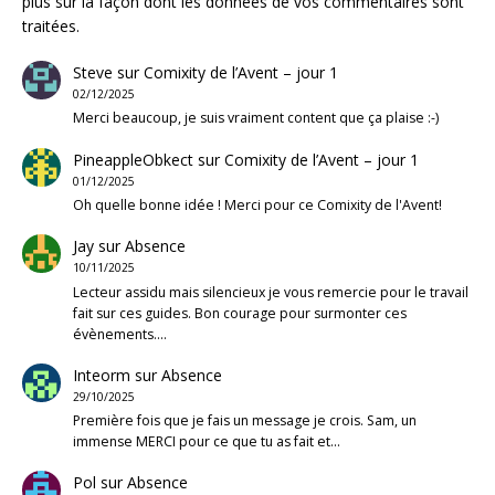
plus sur la façon dont les données de vos commentaires sont
traitées
.
Steve
sur
Comixity de l’Avent – jour 1
02/12/2025
Merci beaucoup, je suis vraiment content que ça plaise :-)
PineappleObkect
sur
Comixity de l’Avent – jour 1
01/12/2025
Oh quelle bonne idée ! Merci pour ce Comixity de l'Avent!
Jay
sur
Absence
10/11/2025
Lecteur assidu mais silencieux je vous remercie pour le travail
fait sur ces guides. Bon courage pour surmonter ces
évènements.…
Inteorm
sur
Absence
29/10/2025
Première fois que je fais un message je crois. Sam, un
immense MERCI pour ce que tu as fait et…
Pol
sur
Absence