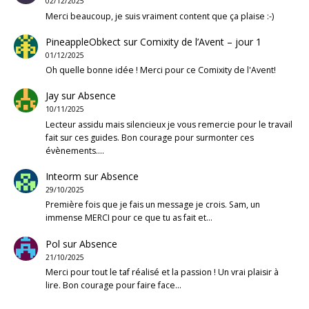
02/12/2025
Merci beaucoup, je suis vraiment content que ça plaise :-)
PineappleObkect
sur
Comixity de l’Avent – jour 1
01/12/2025
Oh quelle bonne idée ! Merci pour ce Comixity de l'Avent!
Jay
sur
Absence
10/11/2025
Lecteur assidu mais silencieux je vous remercie pour le travail
fait sur ces guides. Bon courage pour surmonter ces
évènements.…
Inteorm
sur
Absence
29/10/2025
Première fois que je fais un message je crois. Sam, un
immense MERCI pour ce que tu as fait et…
Pol
sur
Absence
21/10/2025
Merci pour tout le taf réalisé et la passion ! Un vrai plaisir à
lire. Bon courage pour faire face…