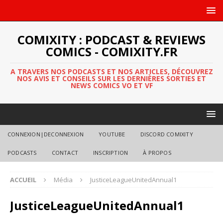
COMIXITY : PODCAST & REVIEWS
COMICS - COMIXITY.FR
A TRAVERS NOS PODCASTS ET NOS ARTICLES, DÉCOUVREZ
NOS AVIS ET CONSEILS SUR LES DERNIÈRES SORTIES ET
NEWS COMICS VO ET VF
CONNEXION|DECONNEXION
YOUTUBE
DISCORD COMIXITY
PODCASTS
CONTACT
INSCRIPTION
À PROPOS
ACCUEIL
Média
JusticeLeagueUnitedAnnual1
JusticeLeagueUnitedAnnual1