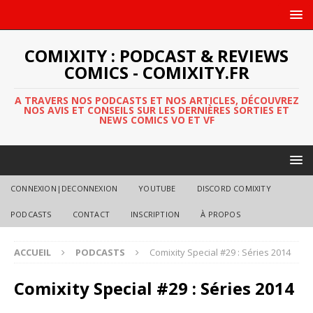
COMIXITY : PODCAST & REVIEWS
COMICS - COMIXITY.FR
A TRAVERS NOS PODCASTS ET NOS ARTICLES, DÉCOUVREZ
NOS AVIS ET CONSEILS SUR LES DERNIÈRES SORTIES ET
NEWS COMICS VO ET VF
CONNEXION|DECONNEXION
YOUTUBE
DISCORD COMIXITY
PODCASTS
CONTACT
INSCRIPTION
À PROPOS
ACCUEIL
PODCASTS
Comixity Special #29 : Séries 2014
Comixity Special #29 : Séries 2014