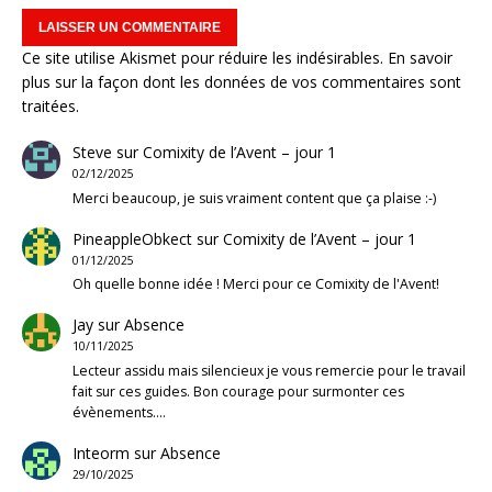
Ce site utilise Akismet pour réduire les indésirables.
En savoir
plus sur la façon dont les données de vos commentaires sont
traitées
.
Steve
sur
Comixity de l’Avent – jour 1
02/12/2025
Merci beaucoup, je suis vraiment content que ça plaise :-)
PineappleObkect
sur
Comixity de l’Avent – jour 1
01/12/2025
Oh quelle bonne idée ! Merci pour ce Comixity de l'Avent!
Jay
sur
Absence
10/11/2025
Lecteur assidu mais silencieux je vous remercie pour le travail
fait sur ces guides. Bon courage pour surmonter ces
évènements.…
Inteorm
sur
Absence
29/10/2025