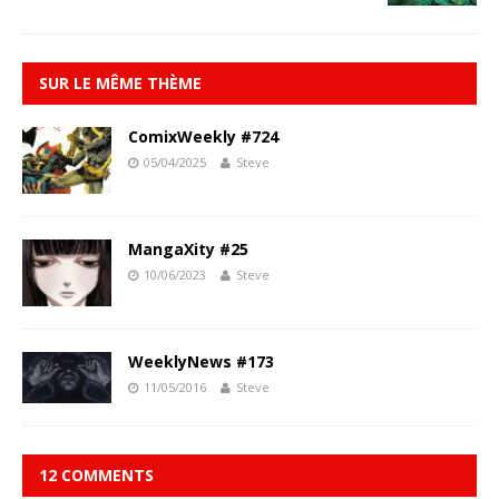
SUR LE MÊME THÈME
ComixWeekly #724
05/04/2025
Steve
MangaXity #25
10/06/2023
Steve
WeeklyNews #173
11/05/2016
Steve
12 COMMENTS