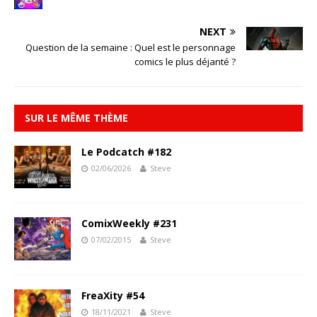
NEXT
Question de la semaine : Quel est le personnage
comics le plus déjanté ?
SUR LE MÊME THÈME
Le Podcatch #182
02/06/2026
Steve
ComixWeekly #231
07/02/2015
Steve
FreaXity #54
18/11/2021
Steve