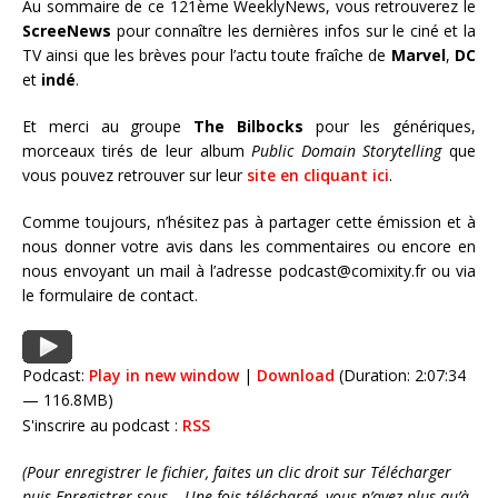
Au sommaire de ce 121ème WeeklyNews, vous retrouverez le
ScreeNews
pour connaître les dernières infos sur le ciné et la
TV ainsi que les brèves pour l’actu toute fraîche de
Marvel
,
DC
et
indé
.
Et merci au groupe
The Bilbocks
pour les génériques,
morceaux tirés de leur album
Public Domain Storytelling
que
vous pouvez retrouver sur leur
site en cliquant ici
.
Comme toujours, n’hésitez pas à partager cette émission et à
nous donner votre avis dans les commentaires ou encore en
nous envoyant un mail à l’adresse podcast@comixity.fr ou via
le formulaire de contact.
Podcast:
Play in new window
|
Download
(Duration: 2:07:34
— 116.8MB)
S'inscrire au podcast :
RSS
(Pour enregistrer le fichier, faites un clic droit sur Télécharger
puis Enregistrer sous… Une fois téléchargé, vous n’avez plus qu’à