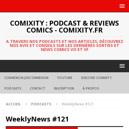
COMIXITY : PODCAST & REVIEWS
COMICS - COMIXITY.FR
A TRAVERS NOS PODCASTS ET NOS ARTICLES, DÉCOUVREZ
NOS AVIS ET CONSEILS SUR LES DERNIÈRES SORTIES ET
NEWS COMICS VO ET VF
CONNEXION|DECONNEXION
YOUTUBE
DISCORD COMIXITY
PODCASTS
CONTACT
INSCRIPTION
À PROPOS
ACCUEIL
PODCASTS
WeeklyNews #121
WeeklyNews #121