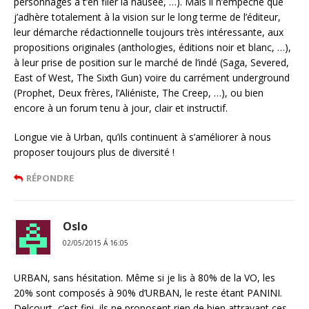
personnages à t’en filer la nausée, …). Mais il n’empêche que
j’adhère totalement à la vision sur le long terme de l’éditeur,
leur démarche rédactionnelle toujours très intéressante, aux
propositions originales (anthologies, éditions noir et blanc, …),
à leur prise de position sur le marché de l’indé (Saga, Severed,
East of West, The Sixth Gun) voire du carrément underground
(Prophet, Deux frères, l’Aliéniste, The Creep, …), ou bien
encore à un forum tenu à jour, clair et instructif.
Longue vie à Urban, qu’ils continuent à s’améliorer à nous
proposer toujours plus de diversité !
RÉPONDRE
Oslo
02/05/2015 Á 16:05
URBAN, sans hésitation. Même si je lis à 80% de la VO, les
20% sont composés à 90% d’URBAN, le reste étant PANINI.
Delcourt, c’est fini, ils ne proposent rien de bien attrayant ces