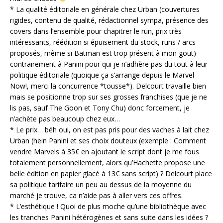
* La qualité éditoriale en générale chez Urban (couvertures
rigides, contenu de qualité, rédactionnel sympa, présence des
covers dans l’ensemble pour chapitrer le run, prix très
intéressants, réédition si épuisement du stock, runs / arcs
proposés, même si Batman est trop présent à mon gout)
contrairement à Panini pour qui je n’adhère pas du tout à leur
politique éditoriale (quoique ça s’arrange depuis le Marvel
Now!, merci la concurrence *tousse*). Delcourt travaille bien
mais se positionne trop sur ses grosses franchises (que je ne
lis pas, sauf The Goon et Tony Chu) donc forcement, je
n’achète pas beaucoup chez eux…
* Le prix… béh oui, on est pas pris pour des vaches à lait chez
Urban (hein Panini et ses choix douteux (exemple : Comment
vendre Marvels à 35€ en ajoutant le script dont je me fous
totalement personnellement, alors qu’Hachette propose une
belle édition en papier glacé à 13€ sans script) ? Delcourt place
sa politique tarifaire un peu au dessus de la moyenne du
marché je trouve, ca n’aide pas à aller vers ces offres.
* L’esthétique ! Quoi de plus moche qu’une bibliothèque avec
les tranches Panini hétérogènes et sans suite dans les idées ?