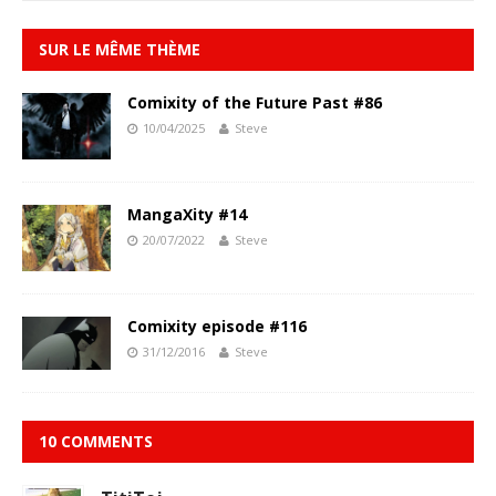
SUR LE MÊME THÈME
Comixity of the Future Past #86
10/04/2025
Steve
MangaXity #14
20/07/2022
Steve
Comixity episode #116
31/12/2016
Steve
10 COMMENTS