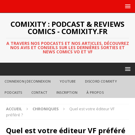
COMIXITY : PODCAST & REVIEWS
COMICS - COMIXITY.FR
A TRAVERS NOS PODCASTS ET NOS ARTICLES, DÉCOUVREZ
NOS AVIS ET CONSEILS SUR LES DERNIÈRES SORTIES ET
NEWS COMICS VO ET VF
CONNEXION|DECONNEXION
YOUTUBE
DISCORD COMIXITY
PODCASTS
CONTACT
INSCRIPTION
À PROPOS
ACCUEIL
CHRONIQUES
Quel est votre éditeur VF
préféré ?
Quel est votre éditeur VF préféré