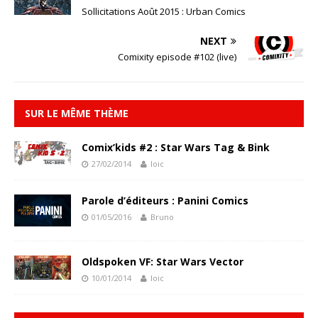
Sollicitations Août 2015 : Urban Comics
NEXT
Comixity episode #102 (live)
SUR LE MÊME THÈME
Comix’kids #2 : Star Wars Tag & Bink
27/02/2014
loic
Parole d’éditeurs : Panini Comics
01/05/2016
Bruno
Oldspoken VF: Star Wars Vector
10/01/2014
loic