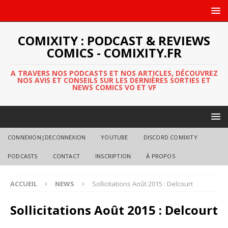
COMIXITY : PODCAST & REVIEWS
COMICS - COMIXITY.FR
A TRAVERS NOS PODCASTS ET NOS ARTICLES, DÉCOUVREZ
NOS AVIS ET CONSEILS SUR LES DERNIÈRES SORTIES ET
NEWS COMICS VO ET VF
CONNEXION|DECONNEXION
YOUTUBE
DISCORD COMIXITY
PODCASTS
CONTACT
INSCRIPTION
À PROPOS
ACCUEIL
NEWS
Sollicitations Août 2015 : Delcourt
Sollicitations Août 2015 : Delcourt