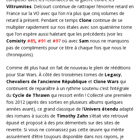
Viltrumites
. Delcourt continue de rattraper l’énorme retard en
France sur la VO avec qui l’on n’a plus que cinq volumes de
retard à présent. Pendant ce temps
Clone
continue de se
multiplier rapidement sur nos étales avec son quatrième tome
que l’on espère aussi haletant que les précédents (voir les
Comixity
#85
,
#91
et
#97
où avec
Sam
nous ne manquons
pas de compliments pour ce titre à chaque fois que nous le
chroniquons).
Comme dit plus haut on fait de nouveau le plein de rééditions
pour Star Wars. À côté des troisièmes tomes de
Legacy
,
Chevaliers de l’ancienne République
et
Clone Wars
qui
continuent de reparaître à un rythme soutenu c’est l’intégrale
du
Cycle de Thrawn
qui ressort enfin ! Collecté une première
fois 2012 (après des sorties en plusieurs albums quelques
années avant), ce grand classique de l’
Univers étendu
adapté
des romans à succès de
Timothy Zahn
s’était vite retrouvé
épuisé et proposé à des prix démentiels sur des sites de
revente. Si vous ne connaissez pas cette œuvre qui mérite
assurément d’être toujours disponible dans nos rayons, je