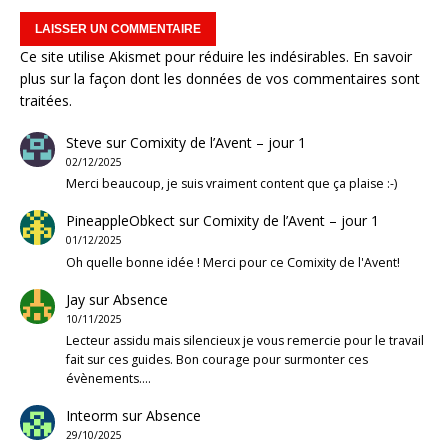
Ce site utilise Akismet pour réduire les indésirables.
En savoir
plus sur la façon dont les données de vos commentaires sont
traitées
.
Steve
sur
Comixity de l’Avent – jour 1
02/12/2025
Merci beaucoup, je suis vraiment content que ça plaise :-)
PineappleObkect
sur
Comixity de l’Avent – jour 1
01/12/2025
Oh quelle bonne idée ! Merci pour ce Comixity de l'Avent!
Jay
sur
Absence
10/11/2025
Lecteur assidu mais silencieux je vous remercie pour le travail
fait sur ces guides. Bon courage pour surmonter ces
évènements.…
Inteorm
sur
Absence
29/10/2025