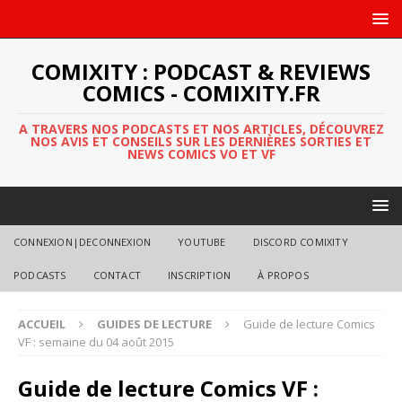
COMIXITY : PODCAST & REVIEWS
COMICS - COMIXITY.FR
A TRAVERS NOS PODCASTS ET NOS ARTICLES, DÉCOUVREZ
NOS AVIS ET CONSEILS SUR LES DERNIÈRES SORTIES ET
NEWS COMICS VO ET VF
CONNEXION|DECONNEXION
YOUTUBE
DISCORD COMIXITY
PODCASTS
CONTACT
INSCRIPTION
À PROPOS
ACCUEIL
GUIDES DE LECTURE
Guide de lecture Comics
VF : semaine du 04 août 2015
Guide de lecture Comics VF :