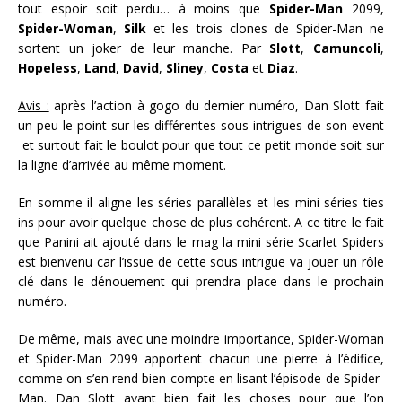
tout espoir soit perdu… à moins que
Spider-Man
2099,
Spider-Woman
,
Silk
et les trois clones de Spider-Man ne
sortent un joker de leur manche. Par
Slott
,
Camuncoli
,
Hopeless
,
Land
,
David
,
Sliney
,
Costa
et
Diaz
.
Avis :
après l’action à gogo du dernier numéro, Dan Slott fait
un peu le point sur les différentes sous intrigues de son event
et surtout fait le boulot pour que tout ce petit monde soit sur
la ligne d’arrivée au même moment.
En somme il aligne les séries parallèles et les mini séries ties
ins pour avoir quelque chose de plus cohérent. A ce titre le fait
que Panini ait ajouté dans le mag la mini série Scarlet Spiders
est bienvenu car l’issue de cette sous intrigue va jouer un rôle
clé dans le dénouement qui prendra place dans le prochain
numéro.
De même, mais avec une moindre importance, Spider-Woman
et Spider-Man 2099 apportent chacun une pierre à l’édifice,
comme on s’en rend bien compte en lisant l’épisode de Spider-
Man. Dan Slott ayant bien fait les choses pour que l’on