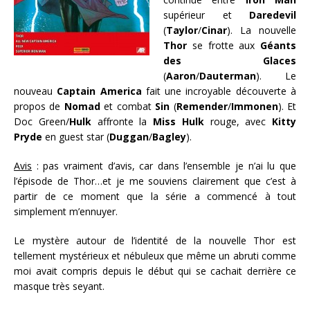
supérieur et
Daredevil
(
Taylor
/
Cinar
). La nouvelle
Thor
se frotte aux
Géants
des Glaces
(
Aaron
/
Dauterman
). Le
nouveau
Captain America
fait une incroyable découverte à
propos de
Nomad
et combat
Sin
(
Remender
/
Immonen
). Et
Doc Green/
Hulk
affronte la
Miss Hulk
rouge, avec
Kitty
Pryde
en guest star (
Duggan
/
Bagley
).
Avis
: pas vraiment d’avis, car dans l’ensemble je n’ai lu que
l’épisode de Thor…et je me souviens clairement que c’est à
partir de ce moment que la série a commencé à tout
simplement m’ennuyer.
Le mystère autour de l’identité de la nouvelle Thor est
tellement mystérieux et nébuleux que même un abruti comme
moi avait compris depuis le début qui se cachait derrière ce
masque très seyant.