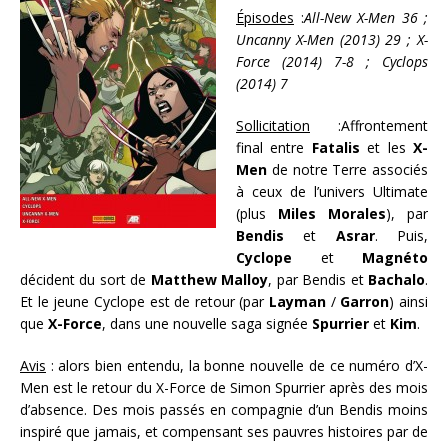
Épisodes
:
All-New X-Men 36 ;
Uncanny X-Men (2013) 29 ; X-
Force (2014) 7-8 ; Cyclops
(2014) 7
Sollicitation
:Affrontement
final entre
Fatalis
et les
X-
Men
de notre Terre associés
à ceux de l’univers Ultimate
(plus
Miles Morales
), par
Bendis
et
Asrar
. Puis,
Cyclope
et
Magnéto
décident du sort de
Matthew Malloy
, par Bendis et
Bachalo
.
Et le jeune Cyclope est de retour (par
Layman
/
Garron
) ainsi
que
X-Force
, dans une nouvelle saga signée
Spurrier
et
Kim
.
Avis
: alors bien entendu, la bonne nouvelle de ce numéro d’X-
Men est le retour du X-Force de Simon Spurrier après des mois
d’absence. Des mois passés en compagnie d’un Bendis moins
inspiré que jamais, et compensant ses pauvres histoires par de