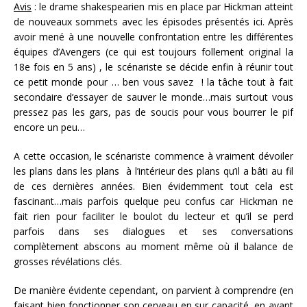
Avis
: le drame shakespearien mis en place par Hickman atteint
de nouveaux sommets avec les épisodes présentés ici. Après
avoir mené à une nouvelle confrontation entre les différentes
équipes d’Avengers (ce qui est toujours follement original la
18e fois en 5 ans) , le scénariste se décide enfin à réunir tout
ce petit monde pour … ben vous savez ! la tâche tout à fait
secondaire d’essayer de sauver le monde…mais surtout vous
pressez pas les gars, pas de soucis pour vous bourrer le pif
encore un peu…
A cette occasion, le scénariste commence à vraiment dévoiler
les plans dans les plans à l’intérieur des plans qu’il a bâti au fil
de ces dernières années. Bien évidemment tout cela est
fascinant…mais parfois quelque peu confus car Hickman ne
fait rien pour faciliter le boulot du lecteur et qu’il se perd
parfois dans ses dialogues et ses conversations
complètement abscons au moment même où il balance de
grosses révélations clés.
De manière évidente cependant, on parvient à comprendre (en
faisant bien fonctionner son cerveau en sur capacité, en ayant