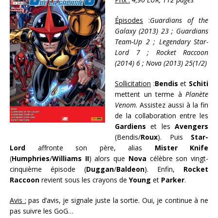
Épisodes
:
Guardians of the
Galaxy (2013) 23 ; Guardians
Team-Up 2 ; Legendary Star-
Lord 7 ; Rocket Raccoon
(2014) 6 ; Nova (2013) 25(1/2)
Sollicitation
:
Bendis
et
Schiti
mettent un terme à
Planète
Venom
. Assistez aussi à la fin
de la collaboration entre les
Gardiens
et les
Avengers
(Bendis/
Roux
). Puis
Star-
Lord
affronte son père, alias
Mister Knife
(
Humphries
/
Williams II
) alors que
Nova
célèbre son vingt-
cinquième épisode (
Duggan
/
Baldeon
). Enfin,
Rocket
Raccoon
revient sous les crayons de
Young
et
Parker
.
Avis :
pas d’avis, je signale juste la sortie. Oui, je continue à ne
pas suivre les GoG…