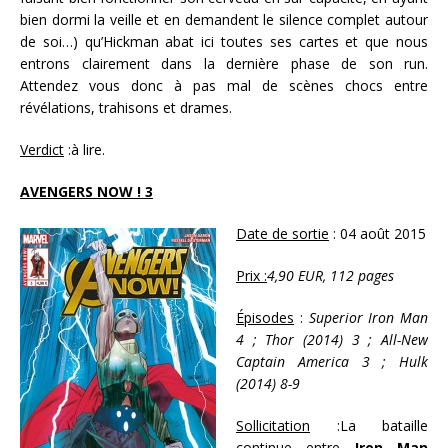
bien dormi la veille et en demandent le silence complet autour
de soi…) qu’Hickman abat ici toutes ses cartes et que nous
entrons clairement dans la dernière phase de son run.
Attendez vous donc à pas mal de scènes chocs entre
révélations, trahisons et drames.
Verdict
:à lire.
AVENGERS NOW ! 3
Date de sortie
: 04 août 2015
Prix :
4,90 EUR, 112 pages
Épisodes
:
Superior Iron Man
4 ; Thor (2014) 3 ; All-New
Captain America 3 ; Hulk
(2014) 8-9
Sollicitation
:La bataille
continue entre
Iron Man