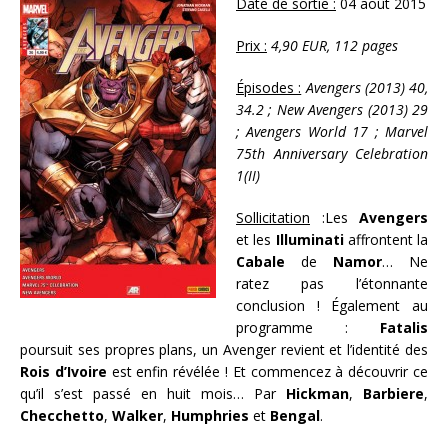
Date de sortie :
04 août 2015
Prix :
4,90 EUR, 112 pages
Épisodes :
Avengers (2013) 40,
34.2 ; New Avengers (2013) 29
; Avengers World 17 ; Marvel
75th Anniversary Celebration
1(II)
Sollicitation
:Les
Avengers
et les
Illuminati
affrontent la
Cabale
de
Namor
… Ne
ratez pas l’étonnante
conclusion ! Également au
programme :
Fatalis
poursuit ses propres plans, un Avenger revient et l’identité des
Rois d’Ivoire
est enfin révélée ! Et commencez à découvrir ce
qu’il s’est passé en huit mois… Par
Hickman
,
Barbiere
,
Checchetto
,
Walker
,
Humphries
et
Bengal
.