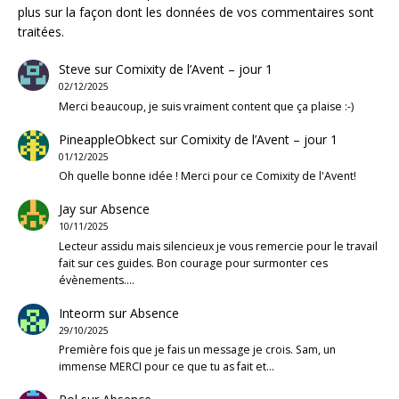
plus sur la façon dont les données de vos commentaires sont
traitées
.
Steve
sur
Comixity de l’Avent – jour 1
02/12/2025
Merci beaucoup, je suis vraiment content que ça plaise :-)
PineappleObkect
sur
Comixity de l’Avent – jour 1
01/12/2025
Oh quelle bonne idée ! Merci pour ce Comixity de l'Avent!
Jay
sur
Absence
10/11/2025
Lecteur assidu mais silencieux je vous remercie pour le travail
fait sur ces guides. Bon courage pour surmonter ces
évènements.…
Inteorm
sur
Absence
29/10/2025
Première fois que je fais un message je crois. Sam, un
immense MERCI pour ce que tu as fait et…