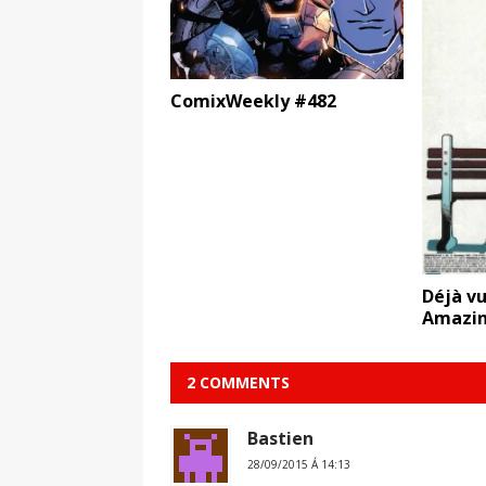
ComixWeekly #482
Déjà vu
Amazin
2 COMMENTS
Bastien
28/09/2015 Á 14:13