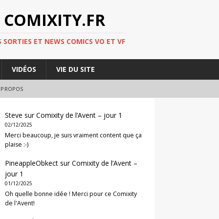
 COMIXITY.FR
 SORTIES ET NEWS COMICS VO ET VF
VIDÉOS
VIE DU SITE
 PROPOS
Steve
sur
Comixity de l’Avent – jour 1
02/12/2025
Merci beaucoup, je suis vraiment content que ça
plaise :-)
PineappleObkect
sur
Comixity de l’Avent –
jour 1
01/12/2025
Oh quelle bonne idée ! Merci pour ce Comixity
de l'Avent!