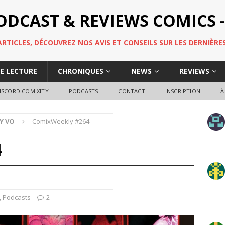
PODCAST & REVIEWS COMICS -
TICLES, DÉCOUVREZ NOS AVIS ET CONSEILS SUR LES DERNIÈRES
DE LECTURE
CHRONIQUES
NEWS
REVIEWS
ISCORD COMIXITY
PODCASTS
CONTACT
INSCRIPTION
À
Y VO
ComixWeekly #264
4
,
Podcasts
2