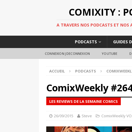
COMIXITY : 
A TRAVERS NOS PODCASTS ET NOS AR
PODCASTS
GUIDES 
CONNEXION|DECONNEXION
YOUTUBE
D
ACCUEIL
PODCASTS
COMIXWEEKL
ComixWeekly #26
LES REVIEWS DE LA SEMAINE COMICS
26/09/2015
Steve
ComixWeekly VO