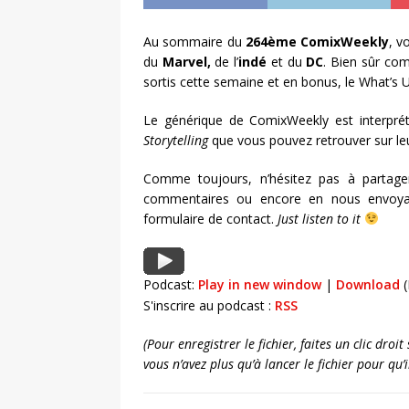
Au sommaire du
264ème ComixWeekly
, v
du
Marvel
,
de l’
indé
et du
DC
. Bien sûr co
sortis cette semaine et en bonus, le What’s U
Le générique de ComixWeekly est interpré
Storytelling
que vous pouvez retrouver sur le
Comme toujours, n’hésitez pas à partage
commentaires ou encore en nous envoya
formulaire de contact.
Just listen to it
Podcast:
Play in new window
|
Download
(
S'inscrire au podcast :
RSS
(Pour enregistrer le fichier, faites un clic dro
vous n’avez plus qu’à lancer le fichier pour qu