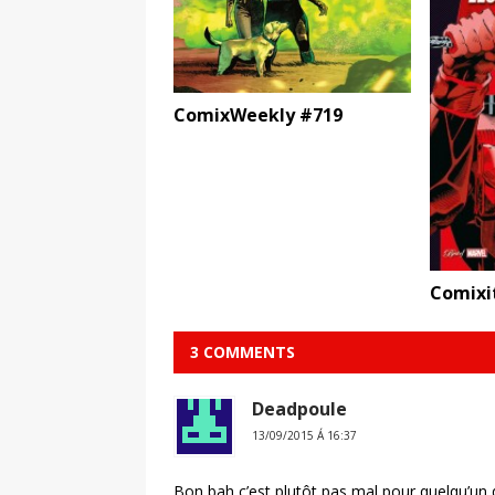
ComixWeekly #719
Comixi
3 COMMENTS
Deadpoule
13/09/2015 Á 16:37
Bon bah c’est plutôt pas mal pour quelqu’un 