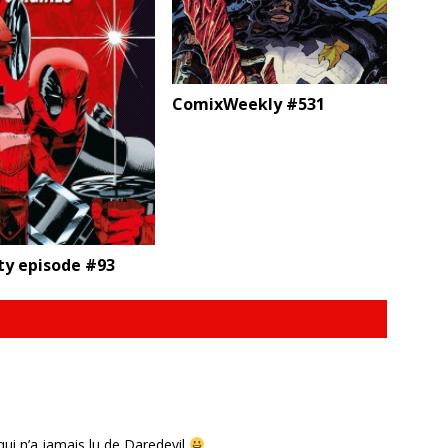
ComixWeekly #531
ty episode #93
qui n’a jamais lu de Daredevil