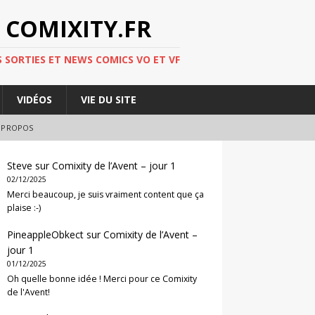
 COMIXITY.FR
 SORTIES ET NEWS COMICS VO ET VF
VIDÉOS
VIE DU SITE
 PROPOS
Steve
sur
Comixity de l’Avent – jour 1
02/12/2025
Merci beaucoup, je suis vraiment content que ça
plaise :-)
PineappleObkect
sur
Comixity de l’Avent –
jour 1
01/12/2025
Oh quelle bonne idée ! Merci pour ce Comixity
de l'Avent!