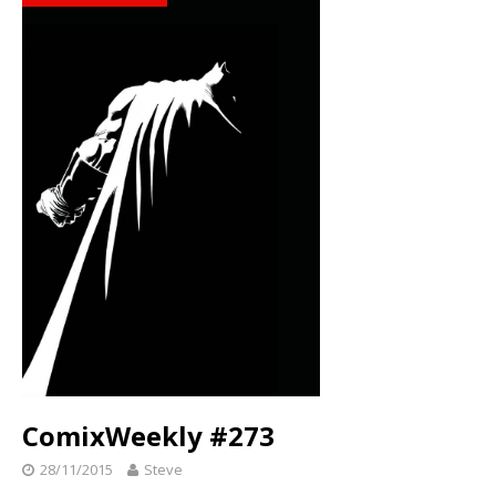
ComixWeekly #273
28/11/2015
Steve