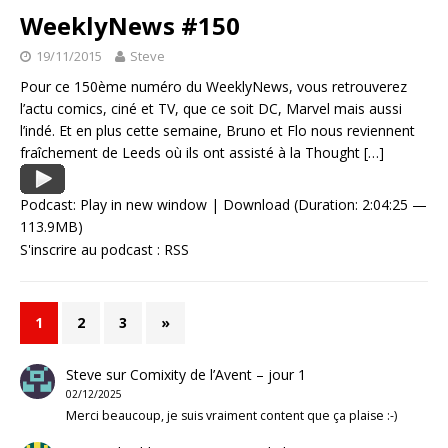
WeeklyNews #150
19/11/2015
Steve
Pour ce 150ème numéro du WeeklyNews, vous retrouverez
l’actu comics, ciné et TV, que ce soit DC, Marvel mais aussi
l’indé. Et en plus cette semaine, Bruno et Flo nous reviennent
fraîchement de Leeds où ils ont assisté à la Thought
[…]
Podcast:
Play in new window
|
Download
(Duration: 2:04:25 —
113.9MB)
S'inscrire au podcast :
RSS
1
2
3
»
Steve
sur
Comixity de l’Avent – jour 1
02/12/2025
Merci beaucoup, je suis vraiment content que ça plaise :-)