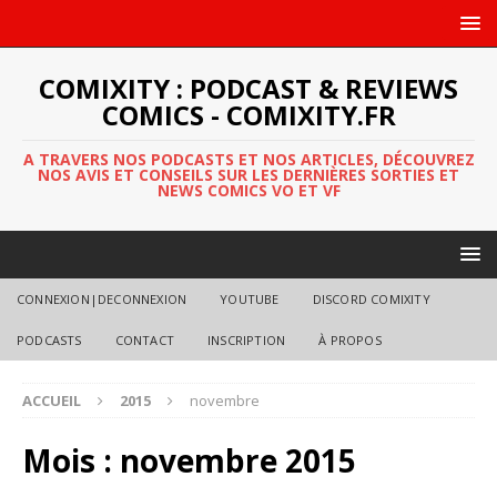
COMIXITY : PODCAST & REVIEWS
COMICS - COMIXITY.FR
A TRAVERS NOS PODCASTS ET NOS ARTICLES, DÉCOUVREZ
NOS AVIS ET CONSEILS SUR LES DERNIÈRES SORTIES ET
NEWS COMICS VO ET VF
CONNEXION|DECONNEXION
YOUTUBE
DISCORD COMIXITY
PODCASTS
CONTACT
INSCRIPTION
À PROPOS
ACCUEIL
2015
novembre
Mois :
novembre 2015