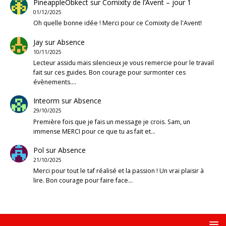
PineappleObkect
sur
Comixity de l’Avent – jour 1
01/12/2025
Oh quelle bonne idée ! Merci pour ce Comixity de l'Avent!
Jay
sur
Absence
10/11/2025
Lecteur assidu mais silencieux je vous remercie pour le travail
fait sur ces guides. Bon courage pour surmonter ces
évènements.…
Inteorm
sur
Absence
29/10/2025
Première fois que je fais un message je crois. Sam, un
immense MERCI pour ce que tu as fait et…
Pol
sur
Absence
21/10/2025
Merci pour tout le taf réalisé et la passion ! Un vrai plaisir à
lire. Bon courage pour faire face…