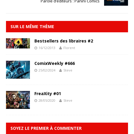
Parole d’éditeurs : Panini Comics
SUR LE MÊME THÈME
Bestsellers des libraires #2
16/12/2013
Florent
ComixWeekly #666
25/02/2024
Steve
FreaXity #01
28/05/2020
Steve
SOYEZ LE PREMIER À COMMENTER