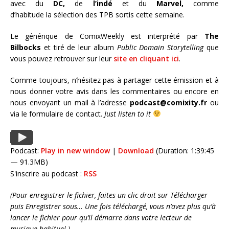
avec du
DC,
de
l’indé
et du
Marvel,
comme
d’habitude la sélection des TPB sortis cette semaine.
Le générique de ComixWeekly est interprété par
The
Bilbocks
et tiré de leur album
Public Domain Storytelling
que
vous pouvez retrouver sur leur
site en cliquant ici
.
Comme toujours, n’hésitez pas à partager cette émission et à
nous donner votre avis dans les commentaires ou encore en
nous envoyant un mail à l’adresse
podcast@comixity.fr
ou
via le formulaire de contact.
Just listen to it
Podcast:
Play in new window
|
Download
(Duration: 1:39:45
— 91.3MB)
S'inscrire au podcast :
RSS
(Pour enregistrer le fichier, faites un clic droit sur Télécharger
puis Enregistrer sous… Une fois téléchargé, vous n’avez plus qu’à
lancer le fichier pour qu’il démarre dans votre lecteur de
musique habituel.)