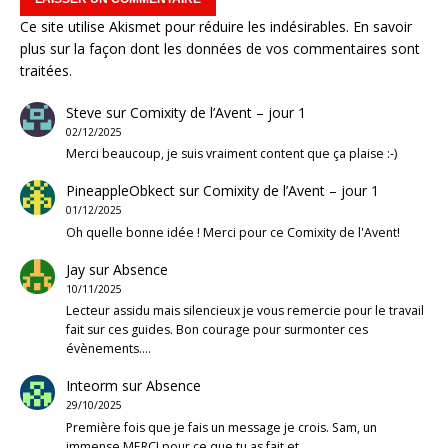
Ce site utilise Akismet pour réduire les indésirables.
En savoir
plus sur la façon dont les données de vos commentaires sont
traitées
.
Steve
sur
Comixity de l’Avent – jour 1
02/12/2025
Merci beaucoup, je suis vraiment content que ça plaise :-)
PineappleObkect
sur
Comixity de l’Avent – jour 1
01/12/2025
Oh quelle bonne idée ! Merci pour ce Comixity de l'Avent!
Jay
sur
Absence
10/11/2025
Lecteur assidu mais silencieux je vous remercie pour le travail
fait sur ces guides. Bon courage pour surmonter ces
évènements.…
Inteorm
sur
Absence
29/10/2025
Première fois que je fais un message je crois. Sam, un
immense MERCI pour ce que tu as fait et…