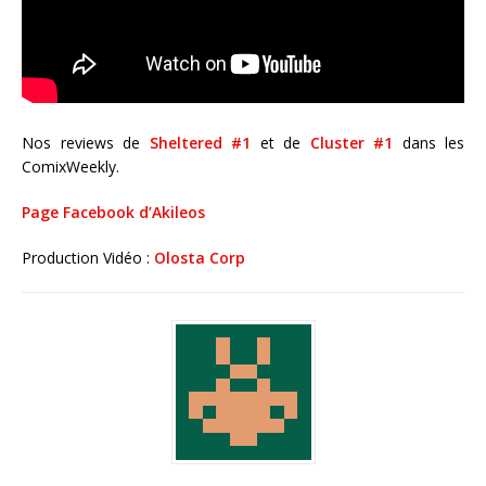
Nos reviews de
Sheltered #1
et de
Cluster #1
dans les
ComixWeekly.
Page Facebook d’Akileos
Production Vidéo :
Olosta Corp