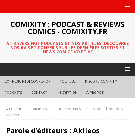
COMIXITY : PODCAST & REVIEWS
COMICS - COMIXITY.FR
A TRAVERS NOS PODCASTS ET NOS ARTICLES, DÉCOUVREZ
NOS AVIS ET CONSEILS SUR LES DERNIÈRES SORTIES ET
NEWS COMICS VO ET VF
CONNEXION|DECONNEXION
YOUTUBE
DISCORD COMIXITY
PODCASTS
CONTACT
INSCRIPTION
À PROPOS
ACCUEIL
VIDÉOS
INTERVIEWS
Parole d’éditeurs :
Akileos
Parole d’éditeurs : Akileos