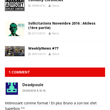
24/08/2010
Steve
Sollicitations Novembre 2016 : Akileos
(1ère partie)
02/11/2016
Marti
WeeklyNews #77
28/01/2014
Steve
1 COMMENT
Deadpoule
25/04/2016 Á 16:16
Intéressant comme format ! En plus Bruno a son tee shirt
Superboy ^^