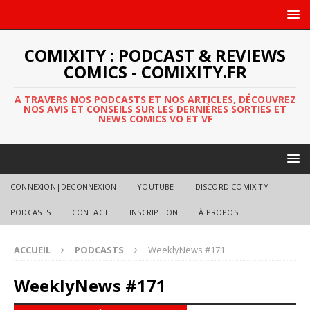
COMIXITY : PODCAST & REVIEWS
COMICS - COMIXITY.FR
A TRAVERS NOS PODCASTS ET NOS ARTICLES, DÉCOUVREZ
NOS AVIS ET CONSEILS SUR LES DERNIÈRES SORTIES ET
NEWS COMICS VO ET VF
CONNEXION|DECONNEXION
YOUTUBE
DISCORD COMIXITY
PODCASTS
CONTACT
INSCRIPTION
À PROPOS
ACCUEIL
PODCASTS
WeeklyNews #171
WeeklyNews #171