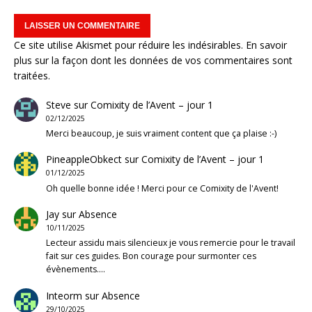
Ce site utilise Akismet pour réduire les indésirables.
En savoir
plus sur la façon dont les données de vos commentaires sont
traitées
.
Steve
sur
Comixity de l’Avent – jour 1
02/12/2025
Merci beaucoup, je suis vraiment content que ça plaise :-)
PineappleObkect
sur
Comixity de l’Avent – jour 1
01/12/2025
Oh quelle bonne idée ! Merci pour ce Comixity de l'Avent!
Jay
sur
Absence
10/11/2025
Lecteur assidu mais silencieux je vous remercie pour le travail
fait sur ces guides. Bon courage pour surmonter ces
évènements.…
Inteorm
sur
Absence
29/10/2025