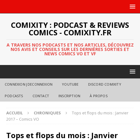
COMIXITY : PODCAST & REVIEWS
COMICS - COMIXITY.FR
A TRAVERS NOS PODCASTS ET NOS ARTICLES, DÉCOUVREZ
NOS AVIS ET CONSEILS SUR LES DERNIÈRES SORTIES ET
NEWS COMICS VO ET VF
CONNEXION|DECONNEXION
YOUTUBE
DISCORD COMIXITY
PODCASTS
CONTACT
INSCRIPTION
À PROPOS
ACCUEIL
CHRONIQUES
Tops et flops du mois : Janvier
2017 – Comics VO
Tops et flops du mois : Janvier