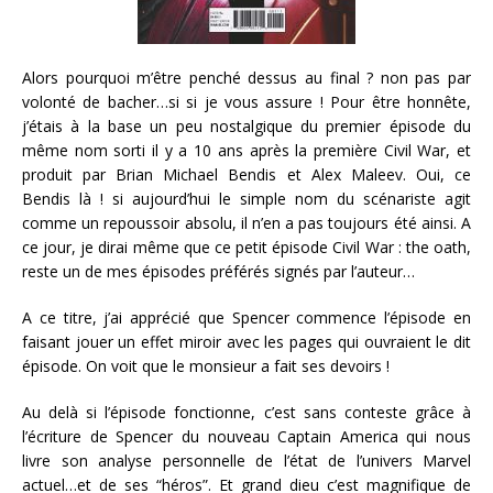
Alors pourquoi m’être penché dessus au final ? non pas par
volonté de bacher…si si je vous assure ! Pour être honnête,
j’étais à la base un peu nostalgique du premier épisode du
même nom sorti il y a 10 ans après la première Civil War, et
produit par Brian Michael Bendis et Alex Maleev. Oui, ce
Bendis là ! si aujourd’hui le simple nom du scénariste agit
comme un repoussoir absolu, il n’en a pas toujours été ainsi. A
ce jour, je dirai même que ce petit épisode Civil War : the oath,
reste un de mes épisodes préférés signés par l’auteur…
A ce titre, j’ai apprécié que Spencer commence l’épisode en
faisant jouer un effet miroir avec les pages qui ouvraient le dit
épisode. On voit que le monsieur a fait ses devoirs !
Au delà si l’épisode fonctionne, c’est sans conteste grâce à
l’écriture de Spencer du nouveau Captain America qui nous
livre son analyse personnelle de l’état de l’univers Marvel
actuel…et de ses “héros”. Et grand dieu c’est magnifique de