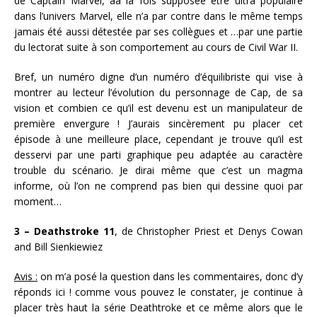
de Captain Marvel, àa la fois supposée être ultra populaire
dans l’univers Marvel, elle n’a par contre dans le même temps
jamais été aussi détestée par ses collègues et …par une partie
du lectorat suite à son comportement au cours de Civil War II.
Bref, un numéro digne d’un numéro d’équilibriste qui vise à
montrer au lecteur l’évolution du personnage de Cap, de sa
vision et combien ce qu’il est devenu est un manipulateur de
première envergure ! J’aurais sincèrement pu placer cet
épisode à une meilleure place, cependant je trouve qu’il est
desservi par une parti graphique peu adaptée au caractère
trouble du scénario. Je dirai même que c’est un magma
informe, où l’on ne comprend pas bien qui dessine quoi par
moment…
3 – Deathstroke 11
, de Christopher Priest et Denys Cowan
and Bill Sienkiewiez
Avis :
on m’a posé la question dans les commentaires, donc d’y
réponds ici ! comme vous pouvez le constater, je continue à
placer très haut la série Deathtroke et ce même alors que le