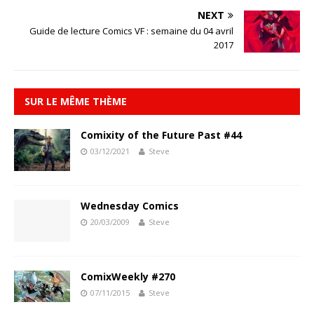
NEXT
Guide de lecture Comics VF : semaine du 04 avril
2017
SUR LE MÊME THÈME
Comixity of the Future Past #44
03/12/2021
Steve
Wednesday Comics
20/03/2009
Steve
ComixWeekly #270
07/11/2015
Steve