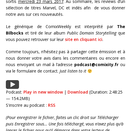
sortis
mercredi 23 mars 2017
. Au sommaire, les reviews d’un
sélection de titres Marvel, DC et indés afin de vous donner
notre avis sur ces nouveautés.
Le générique de ComixWeekly est interprété par
The
Bilbocks
et tiré de leur album
Public Domain Storytelling
que
vous pouvez retrouver sur leur
site en cliquant ici
.
Comme toujours, n’hésitez pas à partager cette émission et à
nous donner votre avis dans les commentaires ou encore en
nous envoyant un mail à l’adresse
podcast@comixity.fr
ou
via le formulaire de contact.
Just listen to it
Podcast:
Play in new window
|
Download
(Duration: 2:48:25
— 154.2MB)
S'inscrire au podcast :
RSS
(Pour enregistrer le fichier, faites un clic droit sur Télécharger
puis Enregistrer sous… Une fois téléchargé, vous n’avez plus qu’à
lancer le fichier pour qu’il démarre dans votre lecteur de