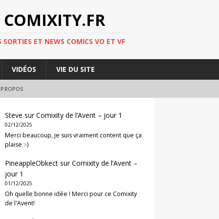
 COMIXITY.FR
 SORTIES ET NEWS COMICS VO ET VF
VIDÉOS
VIE DU SITE
 PROPOS
Steve
sur
Comixity de l’Avent – jour 1
02/12/2025
Merci beaucoup, je suis vraiment content que ça
plaise :-)
PineappleObkect
sur
Comixity de l’Avent –
jour 1
01/12/2025
Oh quelle bonne idée ! Merci pour ce Comixity
de l'Avent!