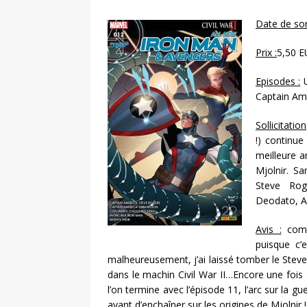
Date de sort
Prix :
5,50 E
Episodes :
U
Captain Ame
Sollicitation
!) continue
meilleure a
Mjolnir. S
Steve Rog
Deodato, Aa
Avis :
comm
puisque c’e
malheureusement, j’ai laissé tomber le Ste
dans le machin Civil War II…Encore une fois
l’on termine avec l’épisode 11, l’arc sur la g
avant d’enchaîner sur les origines de Mjolnir !