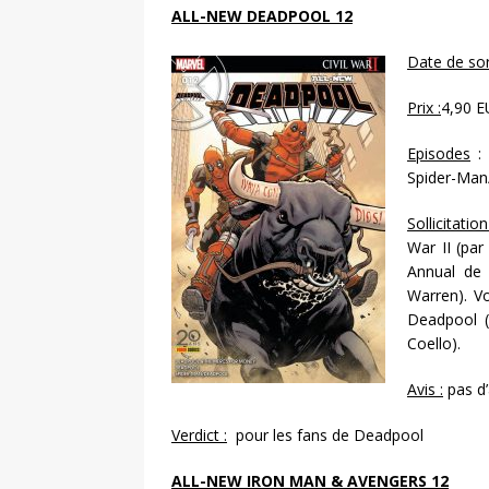
ALL-NEW DEADPOOL 12
Date de sort
Prix :
4,90 E
Episodes
: 
Spider-Man
Sollicitation
War II (par
Annual de 
Warren). Vo
Deadpool (
Coello).
Avis :
pas d’
Verdict :
pour les fans de Deadpool
ALL-NEW IRON MAN & AVENGERS 12