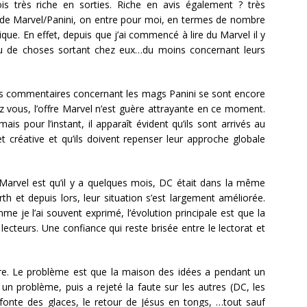
 très riche en sorties. Riche en avis également ? très
té de Marvel/Panini, on entre pour moi, en termes de nombre
ique. En effet, depuis que j’ai commencé à lire du Marvel il y
 lu de choses sortant chez eux…du moins concernant leurs
mes commentaires concernant les mags Panini se sont encore
ez vous, l’offre Marvel n’est guère attrayante en ce moment.
mais pour l’instant, il apparaît évident qu’ils sont arrivés au
t créative et qu’ils doivent repenser leur approche globale
 Marvel est qu’il y a quelques mois, DC était dans la même
rth et depuis lors, leur situation s’est largement améliorée.
me je l’ai souvent exprimé, l’évolution principale est que la
s lecteurs. Une confiance qui reste brisée entre le lectorat et
re. Le problème est que la maison des idées a pendant un
un problème, puis a rejeté la faute sur les autres (DC, les
 fonte des glaces, le retour de Jésus en tongs, …tout sauf