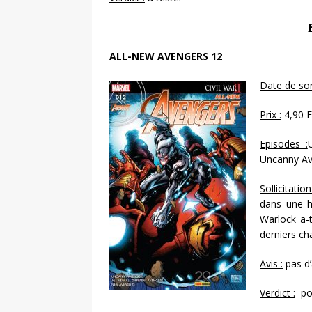
ALL-NEW AVENGERS 12
Date de sort
Prix :
4,90 E
Episodes :
Uncanny Av
Sollicitation
dans une h
Warlock a-t
derniers ch
Avis :
pas d’
Verdict :
pou