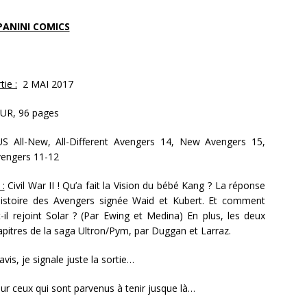
PANINI COMICS
ie :
2 MAI 2017
UR, 96 pages
US All-New, All-Different Avengers 14, New Avengers 15,
engers 11-12
 :
Civil War II ! Qu’a fait la Vision du bébé Kang ? La réponse
istoire des Avengers signée Waid et Kubert. Et comment
-il rejoint Solar ? (Par Ewing et Medina) En plus, les deux
apitres de la saga Ultron/Pym, par Duggan et Larraz.
avis, je signale juste la sortie…
r ceux qui sont parvenus à tenir jusque là…