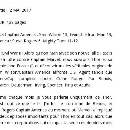
ie :
2 MAI 2017
UR, 128 pages
S Captain America : Sam Wilson 13, Invincible Iron Man 13,
rica : Steve Rogers 6, Mighty Thor 11-12
:Civil War II ! Alors qu’Iron Man (avec son nouvel allié Fatalis
 sa lutte contre Captain Marvel, nous suivrons Thor et sa
mie Jane Foster (!) et découvrirons les véritables origines de
am Wilson/Captain America affronte U.S. Agent tandis que
ers/Cap complote contre Crâne Rouge. Par Bendis,
ron, Dauterman, Irving, Spencer, Pina et Acuña.
e chaque mois je vous parlerai uniquement de Thor,
st tout ce que je lis. J’ai fui le Iron man de Bendis, et
ve Rogers Captain America au moment où Marvel l’a impliqué
 deux épisodes importants pour Thor en tout cas, alors que
uerre des corporations qui occupait la série ces derniers mois