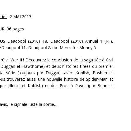
ie :
2 MAI 2017
UR, 96 pages
US Deadpool (2016) 18, Deadpool (2016) Annual 1 (I-II),
/Deadpool 11, Deadpool & the Mercs for Money 5
 :
Civil War II ! Découvrez la conclusion de la saga liée à Civil
 Duggan et Hawthorne) et deux histoires tirées du premier
la série (toujours par Duggan, avec Koblish, Poshen et
us trouverez aussi une nouvelle histoire de Spider-Man et
par Jillette et Koblish) et des Pros à Payer (par Bunn et
avis, je signale juste la sortie…