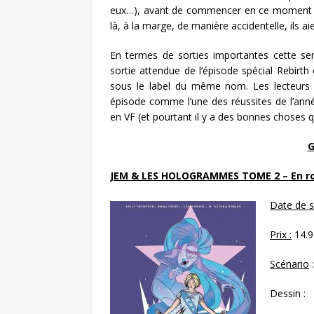
eux…), avant de commencer en ce moment à a
là, à la marge, de manière accidentelle, ils 
En termes de sorties importantes cette se
sortie attendue de l’épisode spécial Rebirt
sous le label du même nom. Les lecteurs
épisode comme l’une des réussites de l’ann
en VF (et pourtant il y a des bonnes choses q
G
JEM & LES HOLOGRAMMES TOME 2 – En rou
Date de so
Prix :
14.9
Scénario
Dessin :