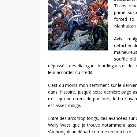
Titans rea
prime susp
forced to
Manhattan f
Avis :
malgr
détacher d
malheureuse
souffle old
dépassés, des dialogues lourdingues et des
leur accorder du crédit.
C’est du moins mon sentiment sur le dernier é
dans l’histoire, jusqu’à cette dernière page 
n’est qu’une erreur de parcours, le titre ayan
est assez mitigé.
Entre des arcs trop longs, des avancées sur ce
Wally West que je trouve notamment assez
s’annonçait au départ comme un bon titre.