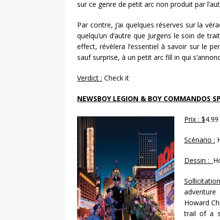
sur ce genre de petit arc non produit par l’aute
Par contre, j’ai quelques réserves sur la véraci
quelqu’un d’autre que Jurgens le soin de tra
effect, révèlera l’essentiel à savoir sur le p
sauf surprise, à un petit arc fill in qui s’ann
Verdict :
Check it
NEWSBOY LEGION & BOY COMMANDOS SP
Prix : $
4.99
Scénario :
H
Dessin :
H
Sollicitatio
adventure 
Howard Cha
trail of a