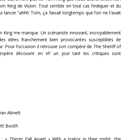
Tom King de Vision. Tout semble en tout cas l’indiquer et du
 lancer “ahhh Tom, ça faisait longtemps que l’on ne t’avait
om King me manque. Un scénariste innovant, incroyablement
des idées franchement bien provocantes susceptibles de
r. Pour l’occasion il retrouve son compère de The Sheriff of
espère découvrir en VF un jour tant les critiques sont
an Abnett
tt Booth
 :
« Things Fall Apart! » With a traitor in their midst, the