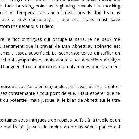
ch their breaking point as Nightwing reveals his shocking
ect! As tempers flare and distrust spreads, the team is
 face a new conspiracy — and the Titans must save
rom the nefarious Trident!
é le flot d’intrigues qui occupe la série, je ne peux me
u sentiment que le travail de Dan Abnett au scénario est
ment assez superficiel. Le scénariste tente d’insuffler un
 school sympathique, mais alourdis par des effets de style
 cliffanguers trop improbables ou mal amenés pour vraiment
pisode que j’ai lu en diagonale tant j’avais du mal à entrer
assez consternante à tout point de vue. Il faut espérer que ce
t du potentiel, mais jusque là, le bilan de Abnett sur le titre
rtaines sous intrigues trop rapides ou fait à la truelle et un
 mal traité…je suis de moins en moins séduit par ce qui