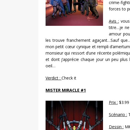
crime-fight
forces to p
Avis :
vous 
titre…je n
amour pour
les trouve franchement agaçant…Sauf que…s
mon petit cœur cynique et rempli d’amertume
monsieur qui ressort d’une récente polémiq
et dont j’apprécie chaque jour un peu plus le
oeil…
Verdict :
Check it
MISTER MIRACLE #1
Prix :
$3.99
Scénario :
T
Dessin :
Mi