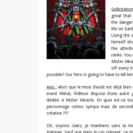
Sollicitation
great tha
the danger
life on Ear
Using the 
himself sh
the attent
ranks. You 
Mister Mira
off every 
possible? Our hero is going to have to kill him
Avis :
alors que le mois d’août est déjà bien
event Metal, l’éditeur dispose d’une autre
dédiée à Mister Miracle. En quoi est-ce to
personnage certes sympa mais de second 
créative ???
Oh, soyons clairs, je maintiens sans la m
Batman. Sauf que dans le cas présent, ce n