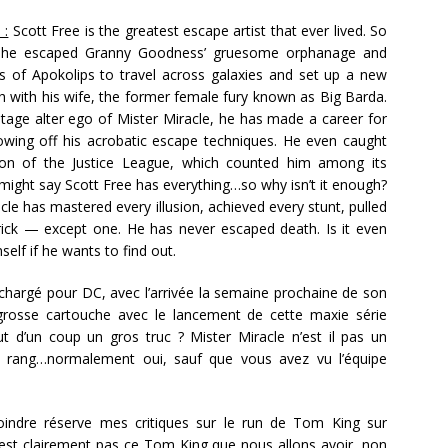
 :
Scott Free is the greatest escape artist that ever lived. So
t he escaped Granny Goodness’ gruesome orphanage and
s of Apokolips to travel across galaxies and set up a new
th with his wife, the former female fury known as Big Barda.
stage alter ego of Mister Miracle, he has made a career for
owing off his acrobatic escape techniques. He even caught
ion of the Justice League, which counted him among its
might say Scott Free has everything…so why isn’t it enough?
cle has mastered every illusion, achieved every stunt, pulled
trick — except one. He has never escaped death. Is it even
self if he wants to find out.
 chargé pour DC, avec l’arrivée la semaine prochaine de son
 grosse cartouche avec le lancement de cette maxie série
ut d’un coup un gros truc ? Mister Miracle n’est il pas un
rang…normalement oui, sauf que vous avez vu l’équipe
oindre réserve mes critiques sur le run de Tom King sur
’est clairement pas ce Tom King que nous allons avoir, non