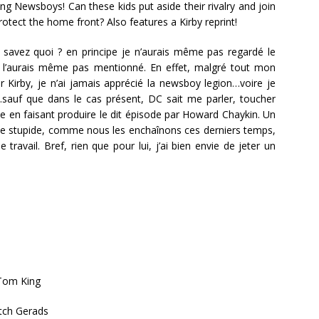
ing Newsboys! Can these kids put aside their rivalry and join
rotect the home front? Also features a Kirby reprint!
savez quoi ? en principe je n’aurais même pas regardé le
e l’aurais même pas mentionné. En effet, malgré tout mon
 Kirby, je n’ai jamais apprécié la newsboy legion…voire je
auf que dans le cas présent, DC sait me parler, toucher
 en faisant produire le dit épisode par Howard Chaykin. Un
ue stupide, comme nous les enchaînons ces derniers temps,
 travail. Bref, rien que pour lui, j’ai bien envie de jeter un
om King
tch Gerads