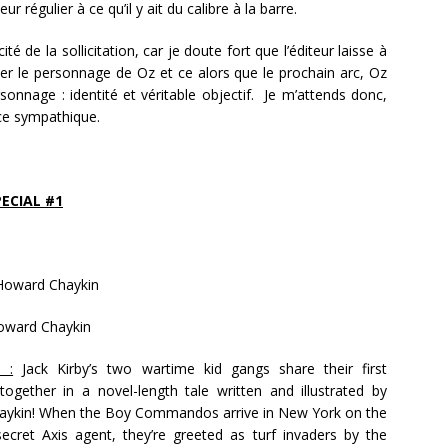
ur régulier à ce qu’il y ait du calibre à la barre.
té de la sollicitation, car je doute fort que l’éditeur laisse à
iter le personnage de Oz et ce alors que le prochain arc, Oz
ersonnage : identité et véritable objectif. Je m’attends donc,
once sympathique.
ECIAL #1
oward Chaykin
oward Chaykin
n :
Jack Kirby’s two wartime kid gangs share their first
together in a novel-length tale written and illustrated by
ykin! When the Boy Commandos arrive in New York on the
 secret Axis agent, they’re greeted as turf invaders by the