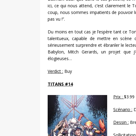
ici, ce qui nous attend, c’est clairement le 
coup, nous sommes impatients de pouvoir lui
pas vu !”.
Du moins en tout cas je l’espère tant ce T
talentueux, capable de mettre en scène 
sérieusement surprendre et ébranler le lecteu
Babylon, Mitch Gerards, un projet que j’
élogieuses…
Verdict :
Buy
TITANS #14
Prix :
$3.99
Scénario :
D
Dessin :
Bre
Sollicitation