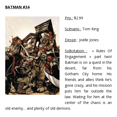
BATMAN #34
Prix :
$2.99
Scénario :
Tom King
Dessin
: Joelle Jones
Sollicitation :
« Rules Of
Engagement » part two!
Batman is on a quest in the
desert, far from his
Gotham City home. His
friends and allies think he’s
gone crazy, and his mission
puts him far outside the
law. Waiting for him at the
center of the chaos is an
old enemy… and plenty of old demons.