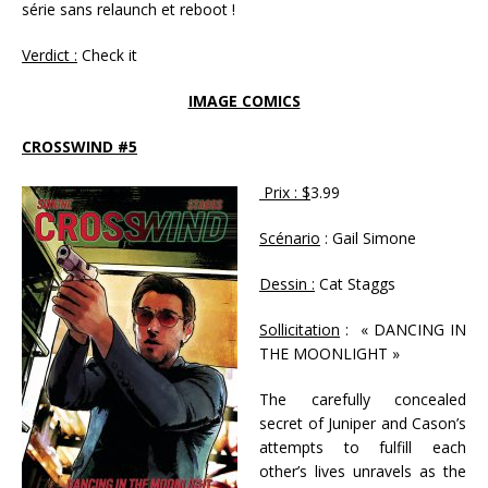
série sans relaunch et reboot !
Verdict :
Check it
IMAGE COMICS
CROSSWIND #5
Prix : $
3.99
Scénario
: Gail Simone
Dessin :
Cat Staggs
Sollicitation
: « DANCING IN
THE MOONLIGHT »
The carefully concealed
secret of Juniper and Cason’s
attempts to fulfill each
other’s lives unravels as the