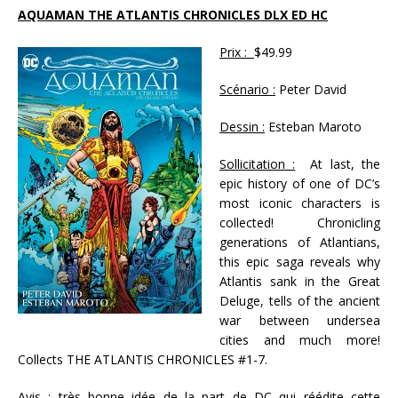
AQUAMAN THE ATLANTIS CHRONICLES DLX ED HC
Prix :
$49.99
Scénario :
Peter David
Dessin :
Esteban Maroto
Sollicitation :
At last, the
epic history of one of DC’s
most iconic characters is
collected! Chronicling
generations of Atlantians,
this epic saga reveals why
Atlantis sank in the Great
Deluge, tells of the ancient
war between undersea
cities and much more!
Collects THE ATLANTIS CHRONICLES #1-7.
Avis :
très bonne idée de la part de DC qui réédite cette