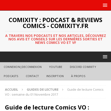
COMIXITY : PODCAST & REVIEWS
COMICS - COMIXITY.FR
A TRAVERS NOS PODCASTS ET NOS ARTICLES, DÉCOUVREZ
NOS AVIS ET CONSEILS SUR LES DERNIÈRES SORTIES ET
NEWS COMICS VO ET VF
CONNEXION|DECONNEXION
YOUTUBE
DISCORD COMIXITY
PODCASTS
CONTACT
INSCRIPTION
À PROPOS
ACCUEIL
GUIDES DE LECTURE
Guide de lecture Comics
VO : semaine du 01 Novembre 2017
Guide de lecture Comics VO :