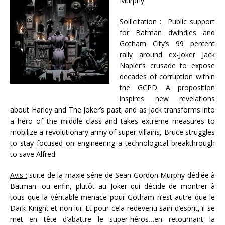
Murphy
Sollicitation :
Public support
for Batman dwindles and
Gotham City’s 99 percent
rally around ex-Joker Jack
Napier’s crusade to expose
decades of corruption within
the GCPD. A proposition
inspires new revelations
about Harley and The Joker’s past; and as Jack transforms into
a hero of the middle class and takes extreme measures to
mobilize a revolutionary army of super-villains, Bruce struggles
to stay focused on engineering a technological breakthrough
to save Alfred.
Avis :
suite de la maxie série de Sean Gordon Murphy dédiée à
Batman…ou enfin, plutôt au Joker qui décide de montrer à
tous que la véritable menace pour Gotham n’est autre que le
Dark Knight et non lui. Et pour cela redevenu sain d’esprit, il se
met en tête d’abattre le super-héros…en retournant la