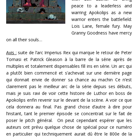
peace to a leaderless and
warring Apokolips as a new
warrior enters the battlefield:
Lois Lane, female fury. May
Granny Goodness have mercy
on all their souls…
Avis :
suite de l’arc Imperius Rex qui marque le retour de Peter
Tomasi et Patrick Gleason à la barre de la série après de
multiples et totalement dispensables fill ins en série. Un arc qui
a plutôt bien commencé et s’achevait sur une dernière page
qui donnait envie de donner sa chance au machin Ce n’est
clairement pas le meilleur arc de la série depuis ses débuts,
mais je suis ravi de voir cette histoire de Luthor en boss de
Apokolips enfin revenir sur le devant de la scène. A voir ce que
cela donnera au final. Pas grand chose d’autre à dire pour
l’instant, tant le premier épisode se concentrait sur le fait de
poser le pitch général. On peut cependant espérer que les
auteurs ont prévu quelque chose de spécial pour ce numéro
en particulier qui techniquement aurait dû être le 800e de la