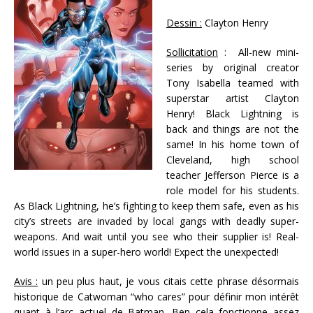
Dessin :
Clayton Henry
Sollicitation
: All-new mini-
series by original creator
Tony Isabella teamed with
superstar artist Clayton
Henry! Black Lightning is
back and things are not the
same! In his home town of
Cleveland, high school
teacher Jefferson Pierce is a
role model for his students.
As Black Lightning, he’s fighting to keep them safe, even as his
city’s streets are invaded by local gangs with deadly super-
weapons. And wait until you see who their supplier is! Real-
world issues in a super-hero world! Expect the unexpected!
Avis :
un peu plus haut, je vous citais cette phrase désormais
historique de Catwoman “who cares” pour définir mon intérêt
quant à l’arc actuel de Batman…Ben cela fonctionne assez