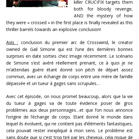
killer CRUCIFIX targets them
both for bloody revenge,
AND the mystery of how
they were « crossed » in the first place is finally revealed as this
thriller barrels towards an explosive conclusion!
Avis :
conclusion du premier arc de Crosswind, le creator
owned de Gail Simone qui est l’une des dernières bonnes
surprises en date sorties chez Image récemment. Le scénario
de Simone s’est avéré réellement prenant, ce à quoi je ne
m’attendais guère étant donné son pitch de départ assez
commun, avec un échange de corps entre une mère de famille
dépassée et un tueur à gages sans scrupules…
Avec cet épisode, on nous promet beaucoup, alors que la vie
du tueur à gages va de toute évidence poser de gros
problèmes aux deux personnages…et que l’on nous annonce
l’origine de l’échange de corps. Etant donné le monde dans
lequel ils évoluent, qui ne contient pas d’éléments fantastiques,
cela pouvait rester inexpliqué à mon sens. Le problème est
sans doute que si c’est trop tiré par les cheveux, cela risque de