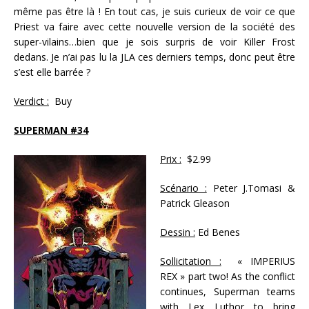
même pas être là ! En tout cas, je suis curieux de voir ce que
Priest va faire avec cette nouvelle version de la société des
super-vilains…bien que je sois surpris de voir Killer Frost
dedans. Je n’ai pas lu la JLA ces derniers temps, donc peut être
s’est elle barrée ?
Verdict :
Buy
SUPERMAN #34
Prix :
$2.99
Scénario :
Peter J.Tomasi &
Patrick Gleason
Dessin :
Ed Benes
Sollicitation :
« IMPERIUS
REX » part two! As the conflict
continues, Superman teams
with Lex Luthor to bring