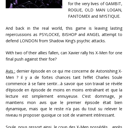
for the very lives of GAMBIT,
ROGUE, OLD MAN LOGAN,
FANTOMEX and MYSTIQUE.
And back in the real world, this game is leaving lasting
repercussions as PSYLOCKE, BISHOP and ANGEL attempt to
defend LONDON from Shadow King’s psychic attacks.
With two of their allies fallen, can Xavier rally his X-Men for one
final push against their foe?
Avis :
dernier épisode en ce qui me concerne de Astonishing X-
Men ? il y a de fortes chances tant l’effet Charles Soule
commence à se faire sentir…à savoir que son travail se révèle
d’épisode en épisode de moins en moins entraînant et que la
lecture est simplement ennuyeuse. C’est dommage, je
maintiens mon avis que le premier épisode était bien
dynamique, mais que le reste n’a pas du tout su relever le
niveau ni proposer quoique ce soit de vraiment intéressant.
Soule, nous ressort ainsi, le coup des X-Men possédés …après