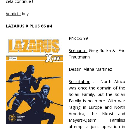
cela continue !
Verdict :
buy
LAZARUS X PLUS 66 #4
Prix :
$3.99
Scénario :
Greg Rucka & Eric
Trautmann
Dessin
:Alitha Martinez
Sollicitation
: North Africa
was once the domain of the
Solari Family, but the Solari
Family is no more. With war
raging in Europe and North
America, the Nkosi and
Meyers-Qasimi Families
attempt a joint operation in