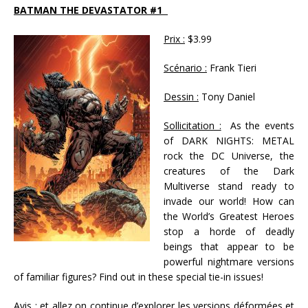
BATMAN THE DEVASTATOR #1
Prix :
$3.99
Scénario :
Frank Tieri
Dessin :
Tony Daniel
Sollicitation :
As the events
of DARK NIGHTS: METAL
rock the DC Universe, the
creatures of the Dark
Multiverse stand ready to
invade our world! How can
the World’s Greatest Heroes
stop a horde of deadly
beings that appear to be
powerful nightmare versions
of familiar figures? Find out in these special tie-in issues!
Avis :
et allez on continue d’explorer les versions déformées et