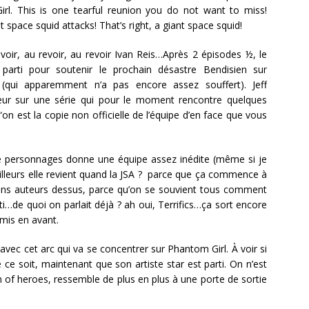
rl. This is one tearful reunion you do not want to miss!
nt space squid attacks! That’s right, a giant space squid!
voir, au revoir, au revoir Ivan Reis…Après 2 épisodes ½, le
 parti pour soutenir le prochain désastre Bendisien sur
(qui apparemment n’a pas encore assez souffert). Jeff
eur sur une série qui pour le moment rencontre quelques
“on est la copie non officielle de l’équipe d’en face que vous
 de personnages donne une équipe assez inédite (même si je
’ailleurs elle revient quand la JSA ? parce que ça commence à
e bons auteurs dessus, parce qu’on se souvient tous comment
i…de quoi on parlait déjà ? ah oui, Terrifics…ça sort encore
 mis en avant.
avec cet arc qui va se concentrer sur Phantom Girl. À voir si
 ce soit, maintenant que son artiste star est parti. On n’est
n of heroes, ressemble de plus en plus à une porte de sortie