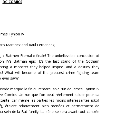
DC COMICS
ames Tynion IV
varo Martinez and Raul Fernandez,
:
« Batmen Eternal » finale! The unbelievable conclusion of
on IV’s Batman epic! It’s the last stand of the Gotham
ighting a monster they helped inspire…and a destiny they
pt! What will become of the greatest crime-fighting team
y ever saw?
isode marque la fin du remarquable run de James Tynion IV
ve Comics. Un run que l’on peut réellement saluer pour sa
stante, car même les parties les moins intéressantes (skof
of), étaient relativement bien menées et permettaient de
u sein de la Bat-family. La série se sera avant tout centrée