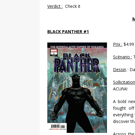
Verdict :
Check it
M
BLACK PANTHER #1
Prix :
$4.99
Scénario :
T
Dessin
: Da
Sollicitation
ACUñA!
A bold new
fought of
everything
discover t
Across the