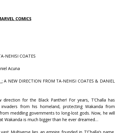
ARVEL COMICS
A-NEHISI COATES
niel Acuna
 :
A NEW DIRECTION FROM TA-NEHISI COATES & DANIEL
 direction for the Black Panther! For years, T’Challa has
f invaders from his homeland, protecting Wakanda from
 from meddling governments to long-lost gods. Now, he will
hat Wakanda is much bigger than he ever dreamed…
 vast Multiverse lies an empire founded in T’Challa’s name.