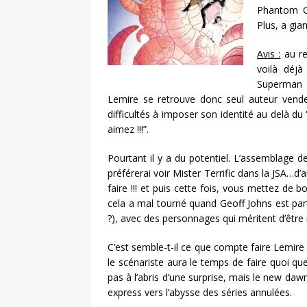
Phantom Gi
Plus, a gia
Avis :
au re
voilà déjà
Superman 
Lemire se retrouve donc seul auteur vend
difficultés à imposer son identité au delà du 
aimez !!!”.
Pourtant il y a du potentiel. L’assemblage
préférerai voir Mister Terrific dans la JSA…d
faire !!! et puis cette fois, vous mettez d
cela a mal tourné quand Geoff Johns est part
?), avec des personnages qui méritent d’être
C’est semble-t-il ce que compte faire Lemire 
le scénariste aura le temps de faire quoi que
pas à l’abris d’une surprise, mais le new daw
express vers l’abysse des séries annulées.