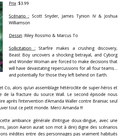
Prix
:$3.99
Scénario :
Scott Snyder, James Tynion IV & Joshua
Williamson
Dessin
:Riley Rossmo & Marcus To
Sollicitation :
Starfire makes a crushing discovery,
Beast Boy uncovers a shocking betrayal, and Cyborg
and Wonder Woman are forced to make decisions that
will have devastating repercussions for all four teams…
and potentially for those they left behind on Earth.
r et Co, alors qu’un assemblage hétéroclite de super-héros et
sue de la fracture du source Wall. Le second épisode nous
re après l’intervention d’Amanda Waller contre Brainiac seul
auver tout ce petit monde. Merci Amanda !!!
 cette ambiance générale d’intrigue doux-dingue, avec une
ns, Jason Aaron aurait son mot à dire) digne des scénarios
tions inédites entre des personnages pas vraiment habitués