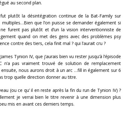
légué au second plan.
 fut plutôt la désintégration continue de la Bat-Family sur
es multiples…Bien que l’on puisse se demander également si
ne furent pas plutôt et d’un la vision interventionniste de
gement quand on met des gens avec des problèmes psy
ce contre des tiers, cela finit mal ? qui l’aurait cru ?
à James Tynion IV, que j’aurais bien vu rester jusqu’à l’épisode
 DC n’a pas vraiment trouvé de solution de remplacement
t ensuite, nous aurons droit à un arc …fill in également sur 6
 trop quelle direction donner au titre.
au (ou ce qu’ il en reste après la fin du run de Tynion IV) ?
ement je verrai bien le titre revenir à une dimension plus
peu mis en avant ces derniers temps.