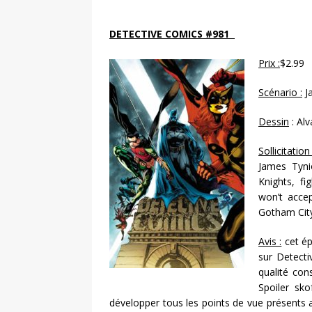
DETECTIVE COMICS #981
Prix :
$2.99
Scénario :
J
Dessin
: Al
Sollicitation 
James Tyni
Knights, f
won’t acce
Gotham Cit
Avis :
cet ép
sur Detecti
qualité con
Spoiler sk
développer tous les points de vue présents a