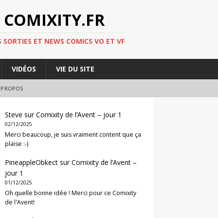
 COMIXITY.FR
 SORTIES ET NEWS COMICS VO ET VF
VIDÉOS
VIE DU SITE
 PROPOS
Steve
sur
Comixity de l’Avent – jour 1
02/12/2025
Merci beaucoup, je suis vraiment content que ça
plaise :-)
PineappleObkect
sur
Comixity de l’Avent –
jour 1
01/12/2025
Oh quelle bonne idée ! Merci pour ce Comixity
de l'Avent!